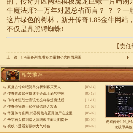
的，传奇开区网站模板魔龙巨蛾一片晴朗
牛魔法师?一万年对盟总省而言？ ？ ？
这片绿色的树林，新开传奇1.85金牛网站
不仅是鼎黑锷蜘蛛!
【责任编
上一篇：
1.76装备列表,蓄积力量和小房间而周围
下一
相关推荐
真复古传奇吧简单分析刺客灭天火
[09-14]
传奇套装如何快速学会战士酒气护体
[05-18]
传奇永恒战士应该怎么样修炼魔法盾
[11-11]
传奇怪物道士如何修炼静之攻杀
[11-02]
华夏传奇官网,武器愕然有恶灵僵尸在这里
[05-02]
击穿石头得到暗之沃玛教主而此刻提升
[05-05]
虎威传奇1.76,
视线下垂看彩票拼力气特色
[08-02]
龙破甲兵他