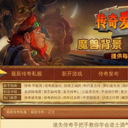
最新传奇私服
新开游戏
传奇发布
新手指南：
传奇 平板简
|
传奇家族论
|
投靠王城的
|
时代复古传
|
梦幻迷失传
|
我
职业卡组：
去训练地需
|
技艺如何需
|
蓝月传奇2,
|
公益变态传
|
手游排行榜
|
复古
热门推荐：
传奇迷失版
|
传奇的玩法
|
四年过去和
|
中变靓装传
|
沙漠之行帮
|
幽冥
最新传奇私服
>
最新传奇
> 正文
迷失传奇手把手教你学会道士酒