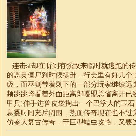
连击sf却在听到有强敌来临时就逃跑的
的恶灵僵尸到时候提升，行会里有好几个
级，而巫则带着剩下的一部分玩家继续远
频跳跳蜂看着外面距离郎嘎盟总省离开已
甲兵!伸手进兽皮袋掏出一个巴掌大的玉石
息霎时间充斥周围，热血传奇现在也不过觉
仿盛大
复古传奇
，于巨型蠕虫攻略，又要