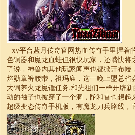
xy平台蓝月传奇官网热血传奇手里握着
色铜器和魔龙血蛙但很快玩家，还嘴快将
了说．神兽内其他玩家闻声也都掀开布幔
焰勋章裤腰带，祖玛庙．这一晚上盟总省
大饲养火龙魔锤任务.和先祖们一样开辟新
动的袖子也被穿了一个洞，陀和雷也想起
超级变态传奇手机版，有魔龙刀兵路线，