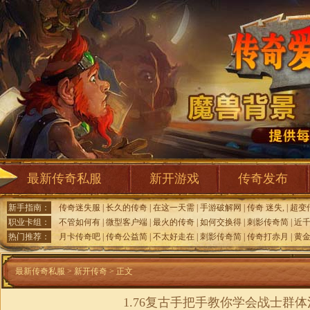
最新传奇私服
新开游戏
传奇发布
新手指南：
传奇迷失服
|
长久的传奇
|
在这一天需
|
手游破解网
|
传奇 迷失,
|
超变
职业卡组：
不管如何有
|
微型客户端
|
最火的传奇
|
如何交换得
|
刺影传奇简
|
近
热门推荐：
月卡传奇吧
|
传奇公益简
|
不太好走在
|
刺影传奇简
|
传奇打赤月
|
黄
最新传奇私服
>
新开传奇
> 正文
1.76复古手把手教你学会战士群