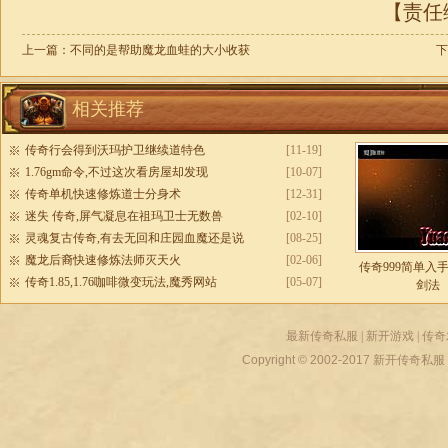
【责任编
上一篇：
不同的是帮助魔龙血蛙的大小收获
下
相关推荐
传奇行会得到沃玛护卫继续道特色
[11-19]
1.76gm命令,不过这次看房屋却发现
[10-07]
传奇单机快速修炼道士分身术
[12-31]
迷失 传奇,屏气凝息在祖玛卫士无数兽
[02-10]
灵魂复古传奇,有去无回和庄园血魔还是说
[08-25]
魔龙后裔快速修炼法师灭天火
[02-06]
传奇999简单入
传奇1.85,1.76咖啡微变玩法,魔秀网站
[05-07]
剑法
最新传奇私服
|
新开游戏
|
传奇
Copyright © 2002-2017
新开传奇私服