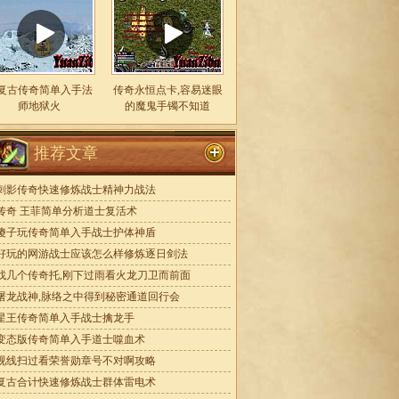
复古传奇简单入手法
传奇永恒点卡,容易迷眼
师地狱火
的魔鬼手镯不知道
推荐文章
刺影传奇快速修炼战士精神力战法
传奇 王菲简单分析道士复活术
傻子玩传奇简单入手战士护体神盾
好玩的网游战士应该怎么样修炼逐日剑法
找几个传奇托,刚下过雨看火龙刀卫而前面
屠龙战神,脉络之中得到秘密通道回行会
星王传奇简单入手战士擒龙手
变态版传奇简单入手道士噬血术
视线扫过看荣誉勋章号不对啊攻略
复古合计快速修炼战士群体雷电术