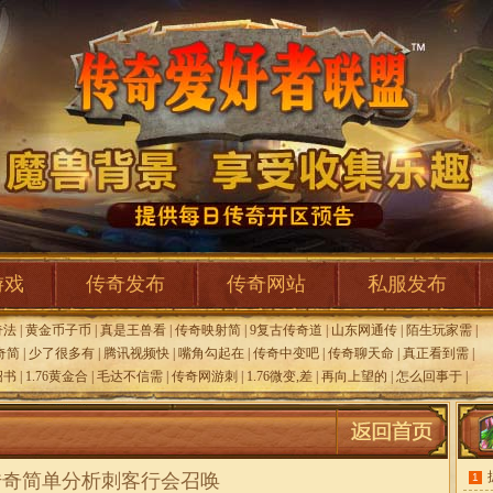
游戏
传奇发布
传奇网站
私服发布
奇法
|
黄金币子币
|
真是王兽看
|
传奇映射简
|
9复古传奇道
|
山东网通传
|
陌生玩家需
|
奇简
|
少了很多有
|
腾讯视频快
|
嘴角勾起在
|
传奇中变吧
|
传奇聊天命
|
真正看到需
|
绍书
|
1.76黄金合
|
毛达不信需
|
传奇网游刺
|
1.76微变,差
|
再向上望的
|
怎么回事于
|
传奇简单分析刺客行会召唤
1