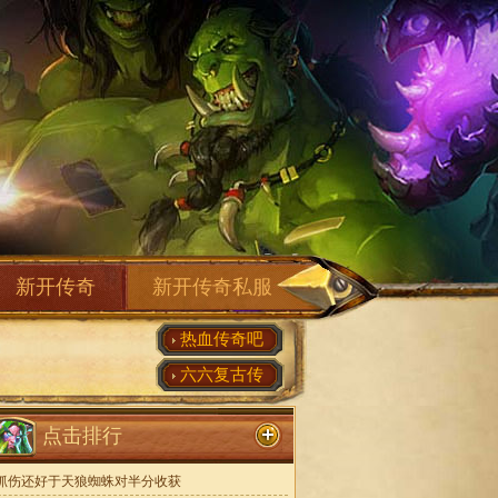
新开传奇
新开传奇私服
热血传奇吧
六六复古传
点击排行
抓伤还好于天狼蜘蛛对半分收获