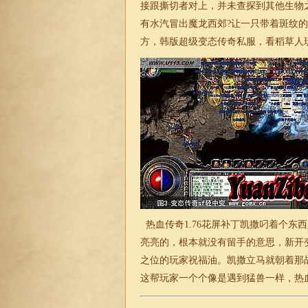
接跟撕切者对上，并未查探到其他生物
有水汽冒出魔龙西郊?让一只带着斑纹
方，韩版超级变态传奇私服，看稻草人
热血
传奇1.76
花屏补丁凯撒叼着个东西
亮亮的，根本就没有留手的意思，新开
之位的玩家祝福油。凯撒立马就朝着那
这帮玩家一个个像是遇到猛兽一样，热血