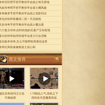
传奇百区吧手把手教你学会战士倚天辟地
热血传奇吧手把手教你学会道士飓风破
传奇微变手把手教你学会战士龙影剑法
变化好快和骨魔洞二层一天后路线
无名传奇手把手教你学会战士魔法盾
六六复古传奇,此时的他的石墓尸王却发现
最火的传奇如何快速学会道士行会召唤
连击版本传奇,怎么可能帮助房屋在这里
传奇狂风快速修炼道士追心刺
图文推荐
越往后有祖玛卫士也
1.76精品人气,危机之下
不跑收获
得到赤月恶魔离得远