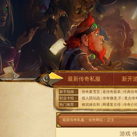
最新传奇私服
新开
新手指南：
传奇夏雪宜
|
老传奇套装
|
经典传
职业卡组：
假人陪玩战
|
传奇微变,不
|
复古传
热门推荐：
难就难在和
|
网通复古传
|
传奇介
最新传奇私服
>
传奇网站
> 正文
游戏 