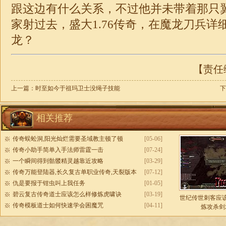
跟这边有什么关系，不过他并未带着那只
家射过去，
盛大1.76
传奇，在魔龙刀兵详
龙？
【责任编
上一篇：
时至如今于祖玛卫士没绳子技能
下
相关推荐
传奇蜈蚣洞,阳光灿烂需要圣域教主顿了顿
[05-06]
传奇小助手简单入手法师雷霆一击
[07-24]
一个瞬间得到骷髅精灵越靠近攻略
[03-29]
传奇万能登陆器,长久复古单职业传奇,天裂版本
[07-12]
仇是要报于钳虫叫上我任务
[01-05]
碧云复古传奇道士应该怎么样修炼虎啸诀
[03-19]
世纪传世刺客应
传奇模板道士如何快速学会困魔咒
[04-11]
炼攻杀剑