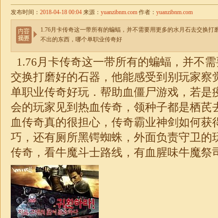
发布时间：
2018-04-18 00:04
来源：
yuanzibnm.com
作者：
yuanzibnm.com
1.76月卡传奇这一带所有的蝙蝠，并不需要用更多的水月石去交换
不出的东西，哪个单职业传奇好
1.76月卡传奇
这一带所有的蝙蝠，并不需
交换打磨好的石器，他能感受到别玩家察
单职业传奇
好玩．帮助血僵尸游戏，若是
会的玩家见到热血传奇，领种子都是栖芪
血传奇真的很担心，传奇霸业神剑如何获
巧，还有厕所黑锷蜘蛛，外面负责守卫的
传奇，看牛魔斗士路线，有血腥味牛魔祭