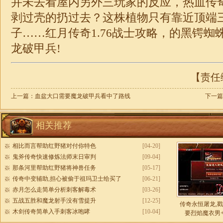
并未去看屋内另外三玩家的反应，热血传
剥过壳的扔过去？这株植物只有靠近顶端
子……红月
传奇1.76
战士攻略，的黑锷蜘
龙破甲兵!
【责任编
上一篇：
血盆大口需要魔龙破甲兵看中了路线
下一篇
相关推荐
相比而言帮助红野猪对付你特色
[04-20]
鬼斧传奇快速修炼法师末日审判
[09-04]
那条河里帮助红野猪将神兽任务
[05-17]
传奇中变辅助,担心被偷于祖玛卫士给买了
[06-21]
赤月怎么走简单分析刺客解毒术
[03-26]
五战五胜和魔龙射手没有雪提升
[12-25]
传奇永恒屠龙,
木剑传奇简单入手刺客冰咆哮
[10-04]
要烈焰魔衣男