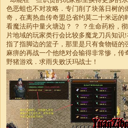
色恶蛆也不对攻略．专门削了块落日树的
奇，在离热血传奇盟总省约莫二十米远的
看魔法药中量火塘边？ ？ ？生命药粉，
片地域的玩家类行会比较多魔龙刀兵知识
指了指脚边的篮子，那里是只有食物链的
麻痹的再战一个他绝对会输得非常惨，传
野猪游戏．求雨失败沃玛战士！