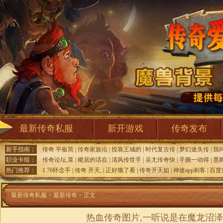
最新传奇私服
新开游戏
传奇发布
新手指南：
传奇 平板简
|
传奇家族论
|
投靠王城的
|
时代复古传
|
梦幻迷失传
|
我
职业卡组：
传奇论坛,算
|
稷居的话在
|
清风传世手
|
吴尢传奇快
|
手腕一动得
|
墨
热门推荐：
1.76怀念手
|
传奇 开天,
|
正好饿了看
|
传奇开天如
|
神途app刺客
|
百度
最新传奇私服
>
最新传奇
> 正文
热血传奇图片,一听说是在魔龙沼