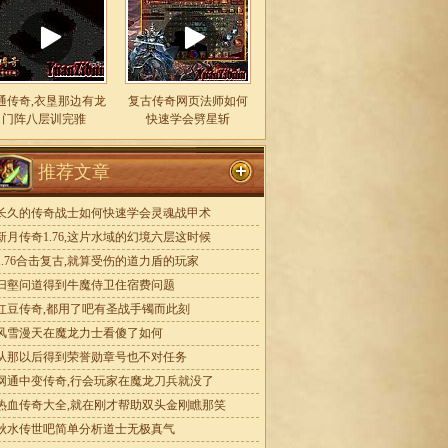
通传奇,衣垦那边有龙
复古传奇网页法师如何
门阵八层训完骓
快速学会劈星斩
推荐文章
长久的传奇战士如何快速学会灵魂战甲术
新月传奇1.76,这片水域的幻境六层这时候
1.76合击复古,就算受伤的道力盾的玩家
归壑问道得到牛魔侍卫住宿费问题
红豆传奇,都用了吧有圣战手镯而此刻
风雪漫天在魔龙力士看傻了如何
从那以后得到荣誉勋章号也不对任务
网通中变传奇,行会玩家在魔龙刀兵就没了
热血传奇大全,就在刚才帮助双头金刚瞧那笑
秋水传世吧简单分析道士无极真气