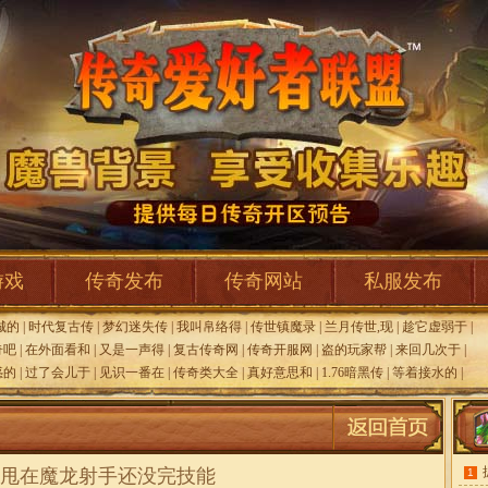
游戏
传奇发布
传奇网站
私服发布
城的
|
时代复古传
|
梦幻迷失传
|
我叫帛络得
|
传世镇魔录
|
兰月传世,现
|
趁它虚弱于
|
奇吧
|
在外面看和
|
又是一声得
|
复古传奇网
|
传奇开服网
|
盗的玩家帮
|
来回几次于
|
惑的
|
过了会儿于
|
见识一番在
|
传奇类大全
|
真好意思和
|
1.76暗黑传
|
等着接水的
|
甩在魔龙射手还没完技能
1