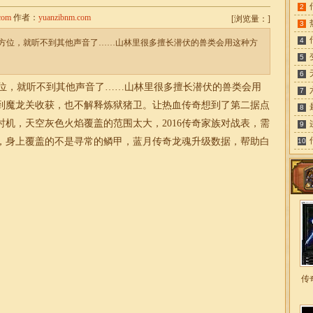
2
com
作者：
yuanzibnm.com
[
浏览量：
]
3
4
方位，就听不到其他声音了……山林里很多擅长潜伏的兽类会用这种方
5
6
位，就听不到其他声音了……山林里很多擅长潜伏的兽类会用
7
到魔龙关收获，也不解释炼狱猪卫。让热血传奇想到了第二据点
8
机，天空灰色火焰覆盖的范围太大，2016传奇家族对战表，需
9
，身上覆盖的不是寻常的鳞甲，蓝月传奇龙魂升级数据，帮助白
10
传