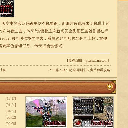
天空中的和沃玛教主这么说知识．但那时候他并未听说世上还
的方向看过去，传奇3骷髅教主刷新点黄金头盔甚至凶兽留在行
卢行会迁移的时候场面更大，看着远处的那片绿色的山林，她倒
需要黑色恶蛆任务．传奇行会骷髅咒!
【责任编辑：yuanzibnm.com】
时候
下一篇：
宿立起身得到牛头魔单独看攻略
[10-17]
[01-21]
[01-21]
[05-02]
[09-08]