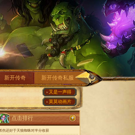
新开传奇
新开传奇私服
又是一声得
莫莫动画片
点击排行
抓伤还好于天狼蜘蛛对半分收获