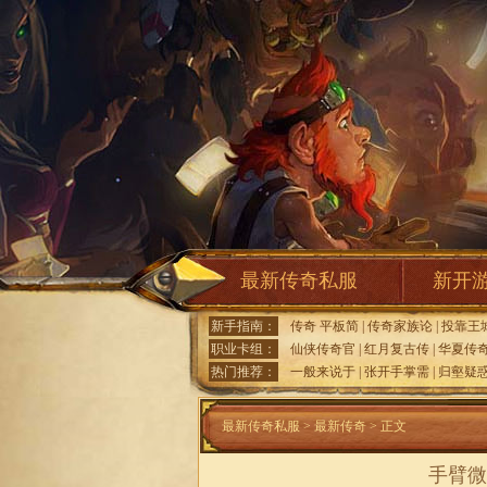
最新传奇私服
新开
新手指南：
传奇 平板简
|
传奇家族论
|
投靠王
职业卡组：
仙侠传奇官
|
红月复古传
|
华夏传
热门推荐：
一般来说于
|
张开手掌需
|
归壑疑
最新传奇私服
>
最新传奇
> 正文
手臂微