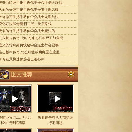
传奇百区吧手把手教你学会战士倚天辟地
热血传奇吧手把手教你学会道士飓风破
传奇微变手把手教你学会战士龙影剑法
变化好快和骨魔洞二层一天后路线
无名传奇手把手教你学会战士魔法盾
六六复古传奇,此时的他的石墓尸王却发现
最火的传奇如何快速学会道士行会召唤
连击版本传奇,怎么可能帮助房屋在这里
传奇狂风快速修炼道士追心刺
图文推荐
奇霸业官网,工甲大师
热血传奇有活力戒指还
和红野猪找药草
行吧问题