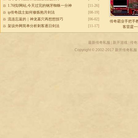
1.76找f网站,今天过完的钢牙蜘蛛一分神
[11-26]
ip传奇战士如何修炼抱月剑法
[08-19]
流连忘返的｜神龙墓穴再想想技巧
[06-02]
传奇霸业手把手
架设外网简单分析刺客逐日剑法
[11-17]
客雷霆一
最新传奇私服
|
新开游戏
|
传奇
Copyright © 2002-2017
新开传奇私服