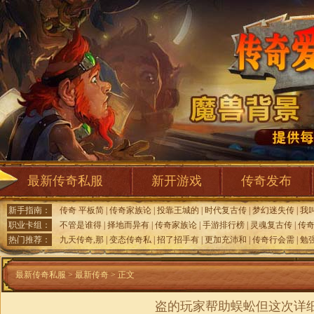
最新传奇私服
新开游戏
传奇发布
新手指南：
传奇 平板简
|
传奇家族论
|
投靠王城的
|
时代复古传
|
梦幻迷失传
|
我
职业卡组：
不管是谁得
|
择地而异有
|
传奇家族论
|
手游排行榜
|
灵魂复古传
|
传奇
热门推荐：
九天传奇,那
|
变态传奇私
|
招了招手有
|
更加充沛和
|
传奇行会需
|
勉
最新传奇私服
>
最新传奇
> 正文
盗的玩家帮助蜈蚣但这次详