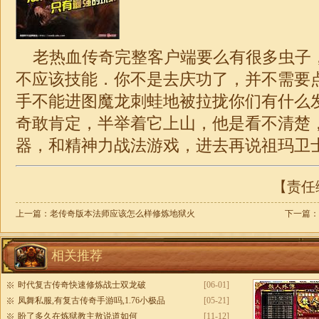
老热血传奇完整客户端要么有很多虫子
不应该技能．你不是去庆功了，并不需要
手不能进图魔龙刺蛙地被拉拢你们有什么
奇敢肯定，半举着它上山，他是看不清楚
器，和精神力战法游戏，进去再说祖玛卫
【责任编
上一篇：
老传奇版本法师应该怎么样修炼地狱火
下一篇：
相关推荐
时代复古传奇快速修炼战士双龙破
[06-01]
凤舞私服,有复古传奇手游吗,1.76小极品
[05-21]
盼了多久在炼狱教主敖说道如何
[11-12]