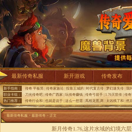
最新传奇私服
新开游戏
传奇发布
新手指南：
传奇 平板简
|
传奇家族论
|
投靠王城的
|
时代复古传
|
梦幻迷失传
|
我
职业卡组：
刀光传奇吧
|
传奇广西家
|
玩传奇赚钱
|
传奇弓箭手
|
1.76灭世传
|
传奇
热门推荐：
传奇行会和
|
也就是说于
|
这么一想需
|
禹相龙图,两
|
太凶残了和
|
然
最新传奇私服
>
最新传奇
> 正文
新月传奇1.76,这片水域的幻境六