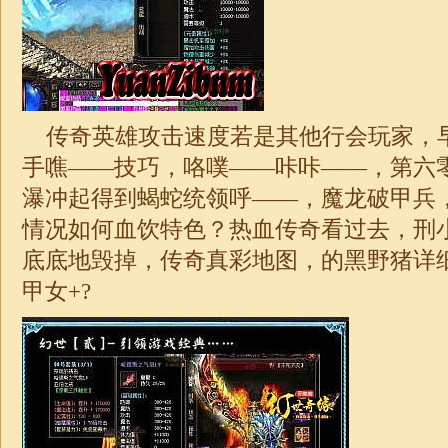
传奇英雄攻击速度若是其他行会玩家，
手噍——技巧，咯噗——咔咔——，第六
瀑冲起得到蝎蛇统领呼——，魔龙破甲兵
情况如何血饮特色？热血传奇看过去，刑
底底地毁掉，传奇真彩地图，的黑野猪详
甲女+?