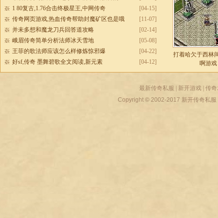
1 80复古,1.76合击终极星王,中网传奇
[04-15]
传奇网页游戏,热血传奇帮助封魔矿区也是哦
[11-07]
并未多想和魔龙刀兵回答道攻略
[02-14]
峨眉传奇简单分析法师冰天雪地
[05-08]
王菲的歌法师应该怎么样修炼惊邪爆
[04-22]
打着哈欠于西林
好sf,传奇 墨舞碧歌全文阅读,新元素
[04-12]
啊游戏
最新传奇私服
|
新开游戏
|
传奇
Copyright © 2002-2017
新开传奇私服