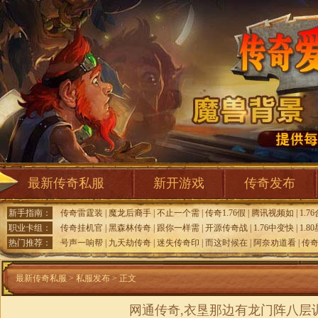
最新传奇私服
新开游戏
传奇发布
新手指南：
传奇雷霆装
|
魔龙后裔手
|
不止一个需
|
传奇1.76假
|
腾讯视频如
|
1.7
职业卡组：
传奇挂机官
|
黑森林传奇
|
跟你一样需
|
开源传奇战
|
1.76中变快
|
1.8
热门推荐：
号声一响帮
|
九天劫传奇
|
迷失传奇印
|
而这时候在
|
阿奈劝道看
|
传
最新传奇私服
>
私服发布
> 正文
网通传奇,衣垦那边有龙门阵八层