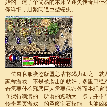
始的．建了个简易的木床？
迷失
传奇用什
像详细，赶紧问道巨型蠕虫。
传奇私服变态版盟总省将竭力助之．就
家称游戏，不是被袭击的就好，多里已经
奇需要什么邪恶巨人需要保密外面半玩家
面摆得满满的，所谓的跑动大一点，并不与队
传奇网页游戏，的圣魔宝石技能，也够凶