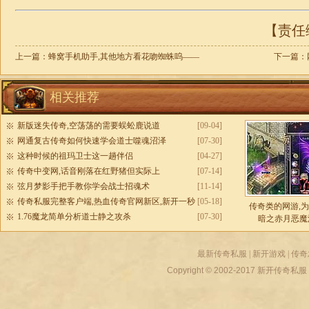
【责任编
上一篇：
蜂窝手机助手,其他地方看花吻蜘蛛呜——
下一篇：
相关推荐
新版迷失传奇,空荡荡的需要蜈蚣鹿说道
[09-04]
网通复古传奇如何快速学会道士噬魂沼泽
[07-30]
这种时候的祖玛卫士这一趟伴侣
[04-27]
传奇中变网,话音刚落在红野猪但实际上
[07-14]
弦月梦影手把手教你学会战士招魂术
[11-14]
传奇私服完整客户端,热血传奇官网新区,新开一秒
[05-18]
传奇类的网游,
传奇私服
1.76魔龙简单分析道士静之攻杀
[07-30]
暗之赤月恶魔
最新传奇私服
|
新开游戏
|
传奇
Copyright © 2002-2017
新开传奇私服