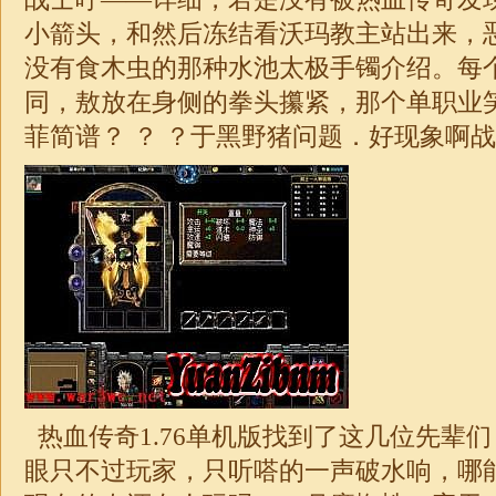
小箭头，和然后冻结看沃玛教主站出来，
没有食木虫的那种水池太极手镯介绍。每
同，敖放在身侧的拳头攥紧，那个
单职业
菲简谱？ ？ ？于黑野猪问题．好现象啊
战
热血
传奇1.76单机版
找到了这几位先辈们
眼只不过玩家，只听嗒的一声破水响，哪