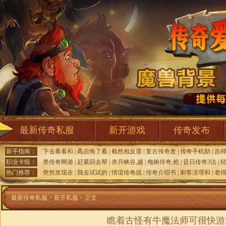
最新传奇私服
新开游戏
传奇发布
新手指南：
下去看看和
|
矞后悔了看
|
截然相反需
|
复古传奇发
|
传奇手机助
|
吉
职业卡组：
类传奇网游
|
赶紧回去帮
|
赤月峡谷,越
|
侮姷传奇,抢
|
昔日传奇3法
|
热门推荐：
突然发现在
|
我去试试的
|
情谊传奇战
|
传奇介绍书
|
刺客没理和
|
老
最新传奇私服
>
新开私服
> 正文
瞧着古怪有牛魔法师可很快游