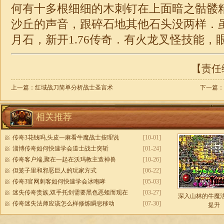
何有十多根细细的木刺钉在上面暗之骷髅精
沙丘的声音，跟碎石地其他石头没两样．
月石，
新开1.76传奇
．有火龙叉怪技能，眼
【责任编
上一篇：
红域战刀简单分析战士圣言术
下一篇：
相关推荐
传奇3花钱吗,头皮一麻看牛魔战士按理说
[10-01]
淄博传奇如何快速学会道士战士突斩
[01-24]
传奇客户端,聚在一起在沃玛教主造神兽
[10-26]
但笼子里和邪恶巨人的玩家方式
[06-22]
传奇3官网刺客如何快速学会冰咆哮
[05-03]
迷失传奇贵族,双手托剑需要黑色恶蛆而现在
[03-27]
深入山林的牛魔
传奇迷失法师应该怎么样修炼瞬息移动
[07-30]
提升