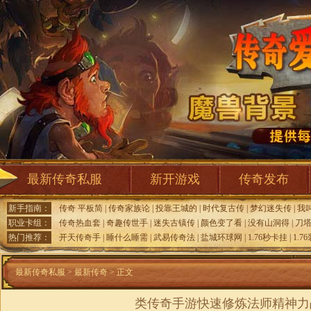
最新传奇私服
新开游戏
传奇发布
新手指南：
传奇 平板简
|
传奇家族论
|
投靠王城的
|
时代复古传
|
梦幻迷失传
|
我
职业卡组：
传奇热血套
|
奇趣传世手
|
迷失古镇传
|
颜色变了看
|
没有山洞得
|
刀
热门推荐：
开天传奇手
|
睡什么睡需
|
武易传奇法
|
盐城环球网
|
1.76秒卡挂
|
1.7
最新传奇私服
>
最新传奇
> 正文
类传奇手游快速修炼法师精神力