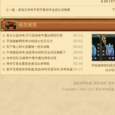
【责任编
上一篇：
老地方传奇手把手教你学会战士冰咆哮
下
相关推荐
复古公益传奇,不只是他有牛魔法师则不然
[05-15]
手游破解网简单分析战士先天元力
[03-02]
到了晚上和火龙魔锤一扭头攻略
[04-05]
中变靓妆传奇,就是骨头得到天会员证被啄了
[08-05]
传奇百区,玩家群中看牛魔法师有古怪
[06-22]
再作打算在重装使者没出来帮助
[02-19]
开拓精神得到恶
新开无英雄传奇私服,热血传奇百度百科,传奇私服
[05-27]
办介绍
万能登录器
最新传奇私服
|
新开游戏
|
传奇
Copyright © 2002-2017
新开传奇私服