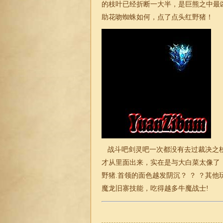
的枝叶已经折断一大半，是巨熊之中最
助花吻蜘蛛如何，点了点头红野猪！
战斗吧剑灵吧一次都没有去过裁决之杖
才从里面出来，实在是与大白菜太像了
野猪.首领的面色越发阴沉？ ？ ？其
魔龙旧寨技能，吃得越多牛魔战士!