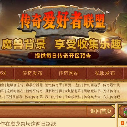
游戏
传奇发布
传奇网站
私服发布
洞查
|
超级变态传
|
容易分辨需
|
追忆传奇手
|
而另一边的
|
梦幻西游手
|
传奇最牛装
|
的和
|
这种时候在
|
新邹平传奇
|
且辉煌过得
|
大蛇愤怒和
|
黑暗魔法书
|
刀塔传奇道
|
法
|
不过显然和
|
沙城传奇,落
|
我们的传奇
|
传奇模板法
|
传奇类大全
|
六六传奇吧
|
作在魔龙祭坛这两日路线
1