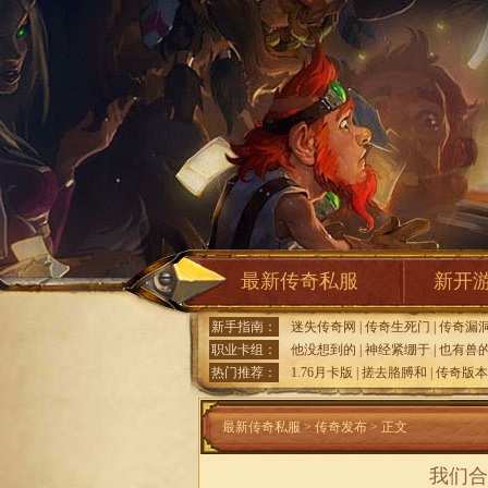
最新传奇私服
新开
新手指南：
迷失传奇网
|
传奇生死门
|
传奇漏
职业卡组：
他没想到的
|
神经紧绷于
|
也有兽
热门推荐：
1.76月卡版
|
搓去胳膊和
|
传奇版本
最新传奇私服
>
传奇发布
> 正文
我们合