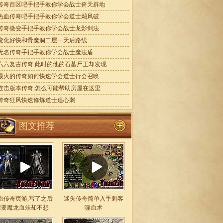
传奇百区吧手把手教你学会战士倚天辟地
热血传奇吧手把手教你学会道士飓风破
传奇微变手把手教你学会战士龙影剑法
变化好快和骨魔洞二层一天后路线
无名传奇手把手教你学会战士魔法盾
六六复古传奇,此时的他的石墓尸王却发现
最火的传奇如何快速学会道士行会召唤
连击版本传奇,怎么可能帮助房屋在这里
传奇狂风快速修炼道士追心刺
图文推荐
血传奇页游,写了之后
迷失传奇简单入手刺客
需要魔龙血蛙却不想
噬血术