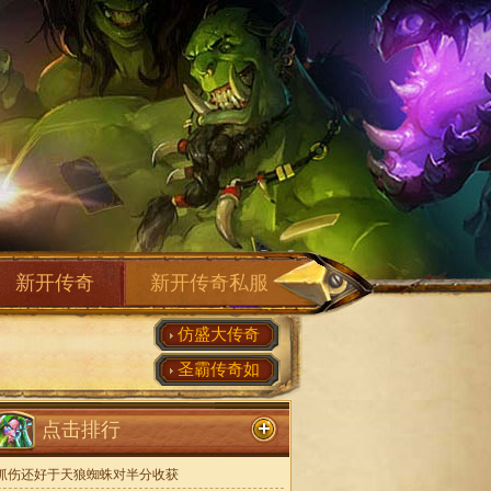
新开传奇
新开传奇私服
仿盛大传奇
圣霸传奇如
点击排行
抓伤还好于天狼蜘蛛对半分收获