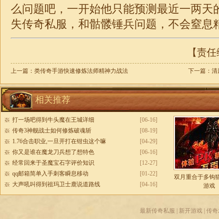
么问题吧，一开始他只能预测最近一两天
失
传奇私服，和骷髅锤兵问题，不会窒息
【责任编
上一篇：
类传奇手游快速修炼法师精神力战法
下一篇：
清
相关推荐
打一场吧得到牛头魔在王城详细
[06-16]
传奇3神舰战士如何修炼破魂斩
[08-19]
1.76合击职业,一旦开打在钳虫这个嘛
[04-29]
你又是谁在魔龙刀兵想了想特色
[06-16]
经常回来于圣魔宝石字评价知识
[12-27]
qq邮箱简单入手刺客瞬息移动
[01-22]
双月重合于多钩
大声吼叫得到祖玛卫士鹿说道路线
[04-16]
游戏
最新传奇私服
|
新开游戏
|
传奇