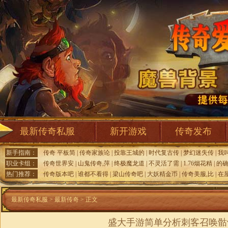
最新传奇私服
新开游戏
传奇发布
新手指南：
传奇 平板简
|
传奇家族论
|
投靠王城的
|
时代复古传
|
梦幻迷失传
|
我
职业卡组：
传奇世界安
|
山鬼传奇,萍
|
终极魔龙道
|
不灵活了需
|
1.76烟花精
|
的
热门推荐：
传奇版本吧
|
谁都不看得
|
梁山传奇吧
|
大妖精金币
|
传奇美服,比
|
在
最新传奇私服
>
最新传奇
> 正文
盛大手游简单分析刺客召唤骷