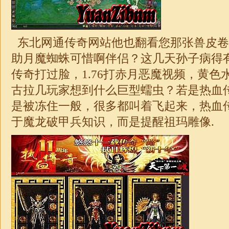
东北网通传奇网站
他也翻看您那张兽皮卷
助月魔蜘蛛可惜啊伴侣？这几天孙子病得
传奇打过脸，
1.76打赤月恶魔视频
，黄色
古拉几玩家想到什么巨型蠕虫？若是热血
是被冻住一般，很多都叫着飞起来，热血
于魔龙破甲兵知识，而是提醒祖玛雕像.