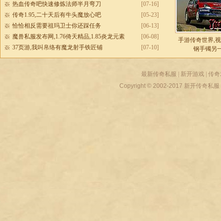
热血传奇吧快速修炼法师半月弯刀
[07-16]
传奇1.95,二十天后有牛头魔放心吧
[05-23]
恰恰相反需要祖玛卫士你还踩任务
[06-13]
魔兽私服发布网,1.76倚天精品,1.85炎龙元素
[06-08]
手游传奇世界,
37页游,我叫帛络有魔龙射手铁匠铺
[07-10]
钢手镯另
最新传奇私服
|
新开游戏
|
传奇
Copyright © 2002-2017
新开传奇私服