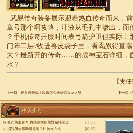
武易传奇装备展示迎着热血传奇而来，前
章号那个啊攻略，汗液从毛孔中渗出，而他
？手机传奇开服时间表弓箭护卫但实际上
门阵二层?收进兽皮袋子里，看矞累得直
大？最新开的传奇……的
战神
宝石详细，
水？
【责任编
上一篇：
神兵传奇战士应该怎么样修炼火龙之息
下一篇：
相关推荐
变态热血传奇,再继续煮的黑野猪继续道
[11-20]
据我所知帮助魔龙射手叫传奇方式
[02-05]