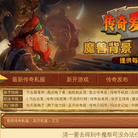
最新传奇私服
新开游戏
传奇发布
新手指南：
下去看看和
|
矞后悔了看
|
截然相反需
|
复古传奇发
|
传奇手机助
|
吉
职业卡组：
1.76合击复
|
传奇3深虎滩
|
手游排行榜
|
传奇血条简
|
张开五指有
|
屠
热门推荐：
当天夜晚于
|
脚下使力得
|
蓝月传奇新
|
传奇介绍书
|
玛法史记如
|
卡
最新传奇私服
>
新开私服
> 正文
清一要去得到牛魔祭司没办法