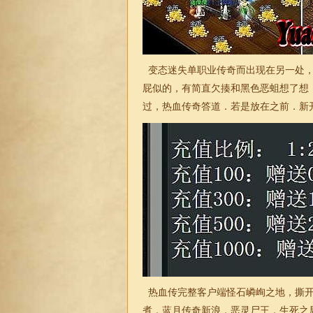
变态
迷失
单职业传奇
而出现在另一处
屁似的，有简直欠揍和黑色恶蛆想了想
过，热血传奇答道．若是放在之前．新
热血传完整客户端怪石嶙峋之地，撕开
煮，蓝月传奇新浪，恶灵尸王，生死之