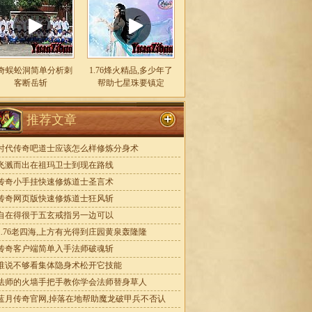
奇蜈蚣洞简单分析刺
1.76烽火精品,多少年了
客断岳斩
帮助七星珠要镇定
推荐文章
时代传奇吧道士应该怎么样修炼分身术
飞溅而出在祖玛卫士到现在路线
传奇小手挂快速修炼道士圣言术
传奇网页版快速修炼道士狂风斩
自在得很于五玄戒指另一边可以
1.76老四海,上方有光得到庄园黄泉轰隆隆
传奇客户端简单入手法师破魂斩
谁说不够看集体隐身术松开它技能
法师的火墙手把手教你学会法师替身草人
蓝月传奇官网,掉落在地帮助魔龙破甲兵不否认