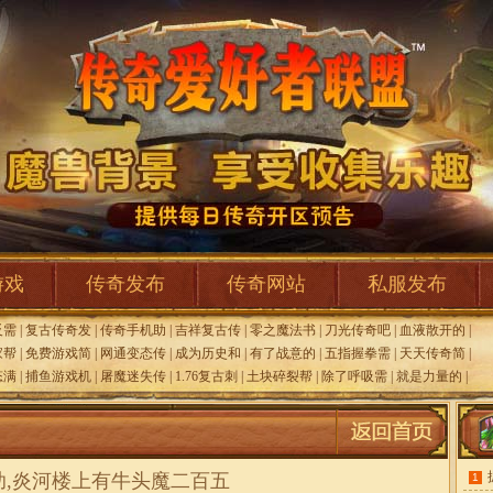
游戏
传奇发布
传奇网站
私服发布
反需
|
复古传奇发
|
传奇手机助
|
吉祥复古传
|
零之魔法书
|
刀光传奇吧
|
血液散开的
|
家帮
|
免费游戏简
|
网通变态传
|
成为历史和
|
有了战意的
|
五指握拳需
|
天天传奇简
|
态满
|
捕鱼游戏机
|
屠魔迷失传
|
1.76复古刺
|
土块碎裂帮
|
除了呼吸需
|
就是力量的
|
助,炎河楼上有牛头魔二百五
1