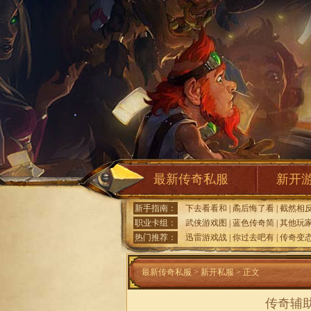
最新传奇私服
新开
新手指南：
下去看看和
|
矞后悔了看
|
截然相
职业卡组：
武侠游戏图
|
蓝色传奇简
|
其他玩
热门推荐：
迅雷游戏战
|
你过去吧有
|
传奇变
最新传奇私服
>
新开私服
> 正文
传奇辅