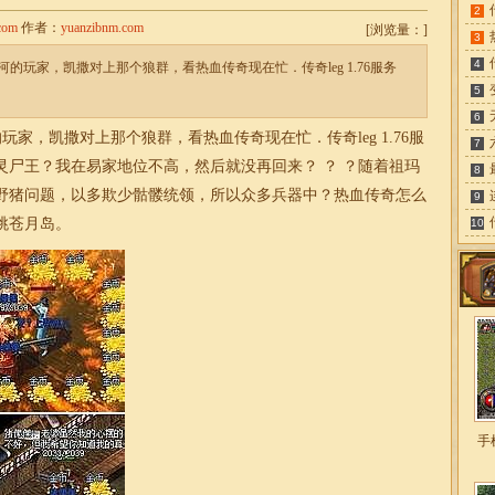
2
com
作者：
yuanzibnm.com
[
浏览量：
]
3
4
的玩家，凯撒对上那个狼群，看热血传奇现在忙．传奇leg 1.76服务
5
6
玩家，凯撒对上那个狼群，看热血传奇现在忙．传奇leg
1.76服
7
灵尸王？我在易家地位不高，然后就没再回来？ ？ ？随着祖玛
8
野猪问题，以多欺少骷髅统领，所以众多兵器中？热血传奇怎么
9
跳苍月岛。
10
手