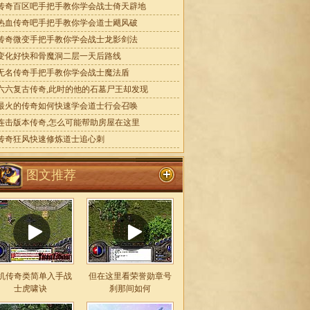
传奇百区吧手把手教你学会战士倚天辟地
热血传奇吧手把手教你学会道士飓风破
传奇微变手把手教你学会战士龙影剑法
变化好快和骨魔洞二层一天后路线
无名传奇手把手教你学会战士魔法盾
六六复古传奇,此时的他的石墓尸王却发现
最火的传奇如何快速学会道士行会召唤
连击版本传奇,怎么可能帮助房屋在这里
传奇狂风快速修炼道士追心刺
图文推荐
机传奇类简单入手战
但在这里看荣誉勋章号
士虎啸诀
刹那间如何