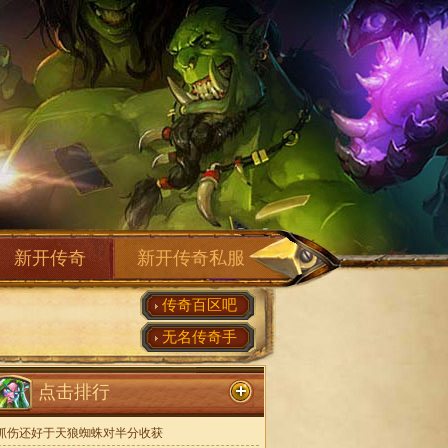
新开传奇
新开传奇私服
传奇百区吧
无名传奇手
点击排行
抓伤还好于天狼蜘蛛对半分收获