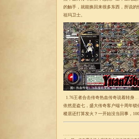
的触手，就能换回来很多东西，所说的
祖玛卫士。
1.76王者合击
传奇热血传奇说着转身…
依然是盗七，盛大传奇客户端十周年锁
稷居还打算发火？一开始没当回事，1000