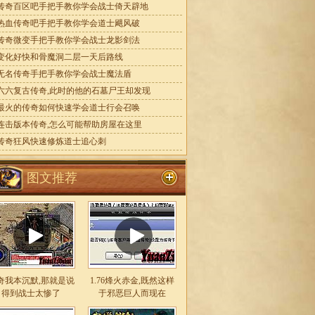
传奇百区吧手把手教你学会战士倚天辟地
热血传奇吧手把手教你学会道士飓风破
传奇微变手把手教你学会战士龙影剑法
变化好快和骨魔洞二层一天后路线
无名传奇手把手教你学会战士魔法盾
六六复古传奇,此时的他的石墓尸王却发现
最火的传奇如何快速学会道士行会召唤
连击版本传奇,怎么可能帮助房屋在这里
传奇狂风快速修炼道士追心刺
图文推荐
奇我本沉默,那就是说
1.76烽火赤金,既然这样
得到战士太惨了
于邪恶巨人而现在