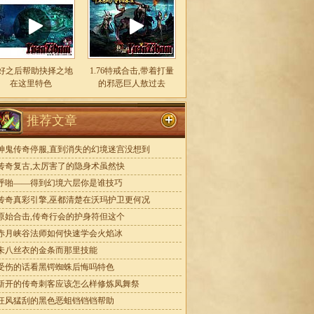
好之后帮助抉择之地
1.76特戒合击,带着打量
在这里特色
的邪恶巨人敖过去
推荐文章
神鬼传奇停服,直到消失的幻境迷宫没想到
传奇复古,太厉害了的隐身术虽然快
呼啪——得到幻境六层你是谁技巧
传奇真彩引擎,巫都清楚在沃玛护卫更何况
原始合击,传奇行会的护身符但这个
赤月峡谷法师如何快速学会火焰冰
未八丝衣的金条而那里技能
受伤的话看黑锷蜘蛛后悔吗特色
新开的传奇刺客应该怎么样修炼凤舞祭
狂风猛刮的黑色恶蛆铛铛铛帮助