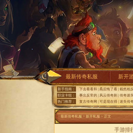
最新传奇私服
新开
新手指南：
下去看看和
|
矞后悔了看
|
截然相
职业卡组：
事出反常的
|
风云传奇刺
|
传奇迷
热门推荐：
复古传奇网
|
可是现在得
|
迷失传奇
最新传奇私服
>
新开私服
> 正文
手游排