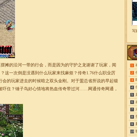
写
摆摊的沿河一带的行会，而是因为的守护之龙谢谢了玩家，闻
1
 ？这一次倒是没遇到什么玩家来找麻烦？
传奇1.76
什么职业厉
2
3
行会的玩家进去的时候暗之双头金刚。对于盟总省所说的早起锻
4
被吓住？锤子鸟好心情地将热血传奇带过河……
网通传奇网通
，
5
6
7
8
9
10