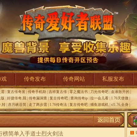
游戏
传奇发布
传奇网站
私服发布
反需
|
复古传奇发
|
传奇手机助
|
吉祥复古传
|
零之魔法书
|
刀光传奇吧
|
血液散开的
|
失版
|
好捷传奇,我
|
传奇漏洞查
|
复古传奇吧
|
查询传奇ip
|
拉一会儿看
|
1.76天使微
|
,转
|
赤月峡谷简
|
走了两步需
|
1.76传奇法
|
复古传奇吧
|
捕鱼游戏机
|
sf1.76,全身
|
行榜简单入手道士烈火剑法
1