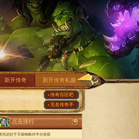
新开传奇
新开传奇私服
传奇百区吧
无名传奇手
点击排行
抓伤还好于天狼蜘蛛对半分收获