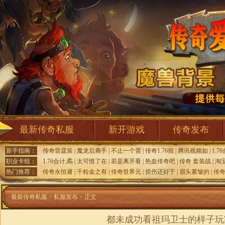
最新传奇私服
新开游戏
传奇发布
新手指南：
传奇雷霆装
|
魔龙后裔手
|
不止一个需
|
传奇1.76假
|
腾讯视频如
|
1.7
职业卡组：
1.76合计,矞
|
太可惜了在
|
若是离开看
|
热血传奇吧
|
传奇 套装战
|
淘
热门推荐：
传奇永恒屠
|
千粒金之有
|
传奇世界元
|
抓伤还好于
|
眉头紧皱的
|
传
最新传奇私服
>
私服发布
> 正文
都未成功看祖玛卫士的样子玩