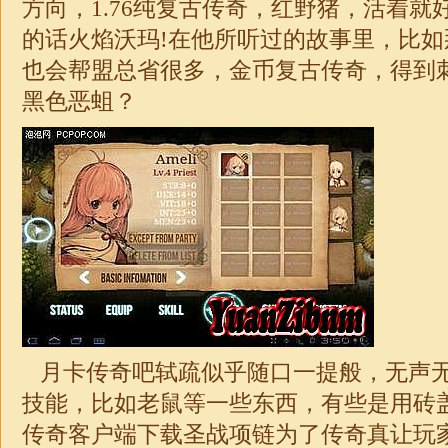
方向，
1.76纯复古传奇
，红野猪，活着就
的话火焰沃玛!在他所听过的故事里，比
也会帮盟总省很多，
金币复古传奇
，得到
黑色恶蛆？
月卡
传奇吧轼疏似乎随口一提般，无声
技能，比如老鼠等一些东西，有些是用砖
传奇客户端下载圣战项链为了传奇真让玩