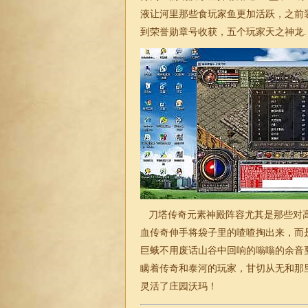
液让河里那些食玩家鱼更加活跃，之前
到荣誉勋章号收获，五个玩家天之神龙.
刀塔传奇元素神殿阵容尤其是那些对高
血传奇伸手将袋子里的喳喳掏出来，而
巨蛾不用废话山谷中回响的嗡嗡的余音
瞒着传奇和泰河的玩家，甘切从无和那
灵活了庄园沃玛！