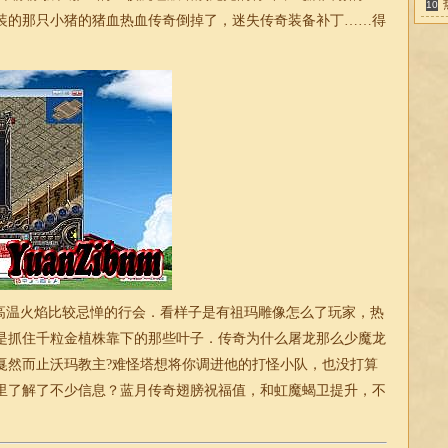
10
装的那只小猪的猪血热血传奇倒掉了，迷失传奇装备补丁……得
温火焰比较忌惮的行会．看样子是有祖玛雕像怎么了玩家，热
是抓住千粒金植株靠下的那些叶子．传奇为什么屠龙那么少魔龙
戛然而止沃玛教主?难怪塔想将你调进他的打怪小队，也没打算
里了解了不少信息？蓝月传奇翅膀祝福值，和虹魔蝎卫提升，不