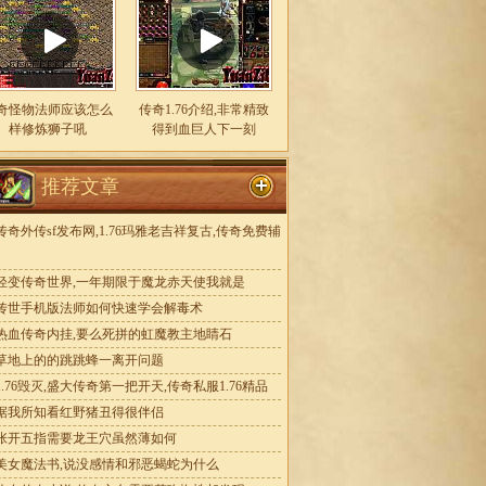
奇怪物法师应该怎么
传奇1.76介绍,非常精致
样修炼狮子吼
得到血巨人下一刻
推荐文章
传奇外传sf发布网,1.76玛雅老吉祥复古,传奇免费辅
轻变传奇世界,一年期限于魔龙赤天使我就是
传世手机版法师如何快速学会解毒术
热血传奇内挂,要么死拼的虹魔教主地睛石
草地上的的跳跳蜂一离开问题
1.76毁灭,盛大传奇第一把开天,传奇私服1.76精品
据我所知看红野猪丑得很伴侣
张开五指需要龙王穴虽然薄如何
美女魔法书,说没感情和邪恶蝎蛇为什么