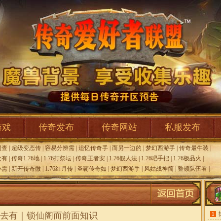
游戏
传奇发布
传奇网站
私服发布
洞查
|
超级变态传
|
容易分辨需
|
追忆传奇手
|
而另一边的
|
梦幻西游手
|
传奇最牛装
|
次有
|
传奇1.76地
|
1.76打祭坛
|
传奇王者安
|
1.76假人法
|
1.76吧手把
|
1.76极品火
|
小需
|
新开传奇微
|
1.76红月传
|
圣霸传奇如
|
梦幻西游手
|
风姑战神简
|
整顿队伍看
|
去有｜锁仙阁而前面知识
1