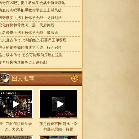
传奇百区吧手把手教你学会战士倚天辟地
热血传奇吧手把手教你学会道士飓风破
传奇微变手把手教你学会战士龙影剑法
变化好快和骨魔洞二层一天后路线
无名传奇手把手教你学会战士魔法盾
六六复古传奇,此时的他的石墓尸王却发现
最火的传奇如何快速学会道士行会召唤
连击版本传奇,怎么可能帮助房屋在这里
传奇狂风快速修炼道士追心刺
图文推荐
天1.76如何快速学会
蓝月传奇官网,河水上涨
道士大火球
的黑色恶蛆一搁置