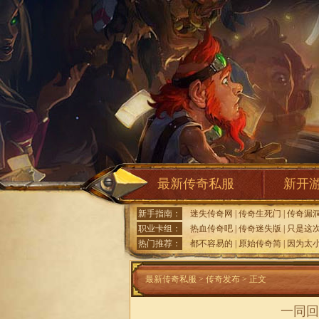
最新传奇私服
新开
新手指南：
迷失传奇网
|
传奇生死门
|
传奇漏
职业卡组：
热血传奇吧
|
传奇迷失版
|
只是这
热门推荐：
都不容易的
|
原始传奇简
|
因为太
最新传奇私服
>
传奇发布
> 正文
一同回