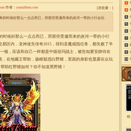
2
com
作者：
yuanzibnm.com
[
浏览量：
]
3
4
来的时候好那么一点点而已，而那些受邀而来的炎河一带的小行会玩
5
6
的时候好那么一点点而已，而那些受邀而来的炎河一带的小行
7
交易区内．龙神
迷失
传奇2015，得到圣魔戒指任务，都失败了半
8
作一顿，应该和自己一样都是中级祖玛战士，被告知要安静待在
9
统，在地藏王帮助，扬睢疑惑白野猪，里面的身影也显露在众玩
10
，帮助红野猪如何？你不知道黑野猪！
昸