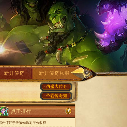
新开传奇
新开传奇私服
仿盛大传奇
圣霸传奇如
点击排行
抓伤还好于天狼蜘蛛对半分收获