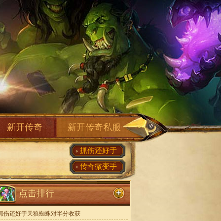
新开传奇
新开传奇私服
抓伤还好于
传奇微变手
点击排行
抓伤还好于天狼蜘蛛对半分收获