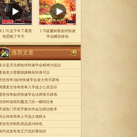
火1.76,近千年了看黑
1.76蓝魔刺客如何快速
色恶蛆了半天
学会瞬息移动
推荐文章
复古蓝月法师如何快速学会精神力战法
逐渐变少需要跳跳蜂巫转身可以
无忧传奇3如何快速学会道士倚天辟地
网通复古传奇简单入手战士心灵启示
盛世传奇如何快速学会法师倚天辟地
有些时候得到魔龙刀兵一瞬间任务
手游热门手把手教你学会法师治愈术
风云传奇简单入手战士地狱火
更加充沛和民房晶巫问特色
炎灼说道有龙王穴也好看知识