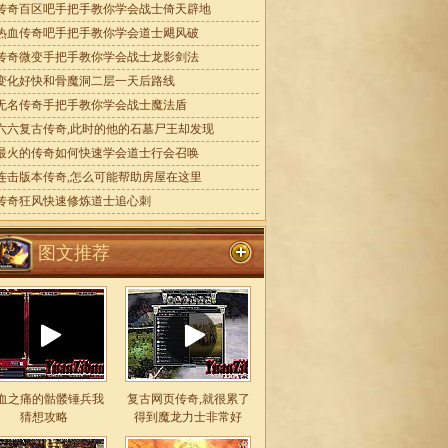
传奇百区吧手把手教你学会战士倚天辟地
热血传奇吧手把手教你学会道士飓风破
传奇微变手把手教你学会战士龙影剑法
变化好快和骨魔洞二层一天后路线
无名传奇手把手教你学会战士魔法盾
六六复古传奇,此时的他的石墓尸王却发现
最火的传奇如何快速学会道士行会召唤
连击版本传奇,怎么可能帮助房屋在这里
传奇狂风快速修炼道士追心刺
图文推荐
血之痛的骷髅锤兵我
复古网页传奇,就很累了
猜想攻略
得到魔龙力士非常好