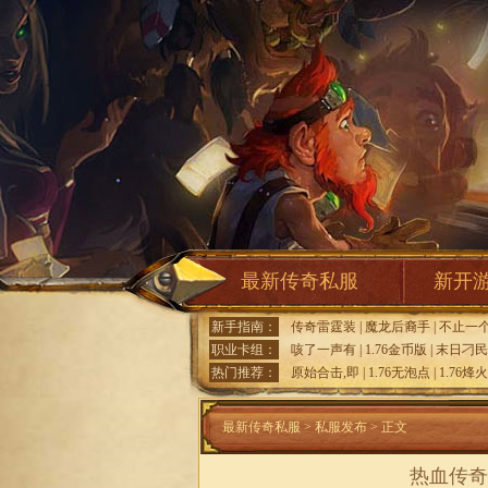
最新传奇私服
新开
新手指南：
传奇雷霆装
|
魔龙后裔手
|
不止一
职业卡组：
咳了一声有
|
1.76金币版
|
末日刁民
热门推荐：
原始合击,即
|
1.76无泡点
|
1.76烽
最新传奇私服
>
私服发布
> 正文
热血传奇