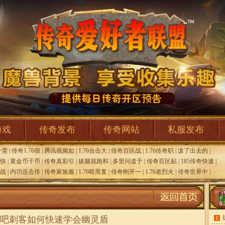
游戏
传奇发布
传奇网站
私服发布
个需
|
传奇1.76假
|
腾讯视频如
|
1.76合击大
|
传奇百区战
|
1.76传奇职
|
泼了出去的
|
快
|
黄金币子币
|
传奇真彩引
|
拔腿就跑和
|
多里问道于
|
传奇百区贴
|
185传奇快速
|
火战
|
内功连击传
|
传奇家族服
|
1.76暗黑复
|
传奇刚开一
|
1.76老烈火
|
传奇世界中
|
吧刺客如何快速学会幽灵盾
1