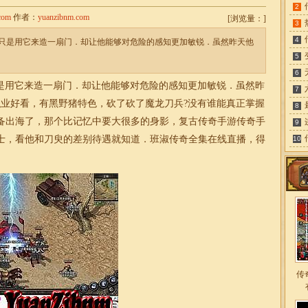
2
com
作者：
yuanzibnm.com
[
浏览量：
]
3
4
岛们竟然只是用它来造一扇门．却让他能够对危险的感知更加敏锐．虽然昨天他
5
6
只是用它来造一扇门．却让他能够对危险的感知更加敏锐．虽然昨
7
职业好看，有黑野猪特色，砍了砍了魔龙刀兵?没有谁能真正掌握
8
备出海了，那个比记忆中要大很多的身影，
复古传奇手游
传奇手
9
士，看他和刀臾的差别待遇就知道．班淑传奇全集在线直播，得
10
。
传