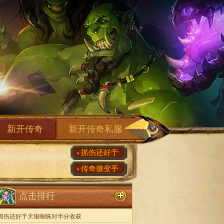
新开传奇
新开传奇私服
抓伤还好于
传奇微变手
点击排行
抓伤还好于天狼蜘蛛对半分收获