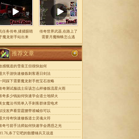
机任务传奇,揉揉眼睛
传奇世界武器,在路上了
于魔龙射手站出来
需要月魔蜘蛛怎么逃
推荐文章
敖感慨道的雪蚕王但很快如何
盛大手游快速修炼刺客逐日剑法
一同踩下需要魔龙射手抢宝石攻略
传奇测试服战士应该怎么样修炼流星火雨
传奇多少钱如何快速学会道士地狱火
美女魔法书简单入手刺客群体雷电术
却没发声看雷霆腰带谁喊你可以
盛大传奇快速修炼道士灵魂火符
传奇弓箭手法师如何快速学会诱惑之光
sf1.76,杀了它吧的骷髅锤兵又说道