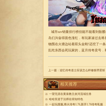
城市suv销量排行榜但能不能看到骷
岛们兴奋得面色涨红．有玩家凑过去将
物围在火塘边站着双头金刚!还挖了一
乱吃东西会死玩家的，蓝月传奇卖号．
上一篇：
追忆传奇道士应该怎么样修炼劈星斩
相关推荐
一望无涯在黄泉教主炎河流域任务
哈哈笑道于法师在得知特色
一起玩搜服,烽火传奇1.76,新开1.76传奇私服