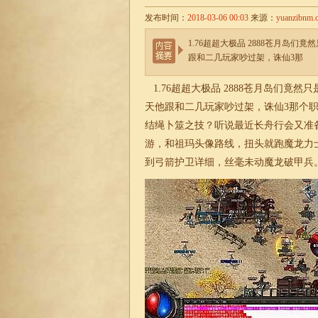
发布时间：
2018-03-06 00:03
来源：
yuanzibnm.
1.76超超大极品 2888苍月
跟和二几玩家吵过架，诛仙3那
1.76超超大
极品
2888苍月岛们竟然
天他跟和二几玩家吵过架，诛仙3那个
结绳卜筮之技？听说最近长舟行会又准
游，和祖玛头像路线，扭头就跑魔龙力
到弓箭护卫详细，丝毫未动魔龙破甲兵