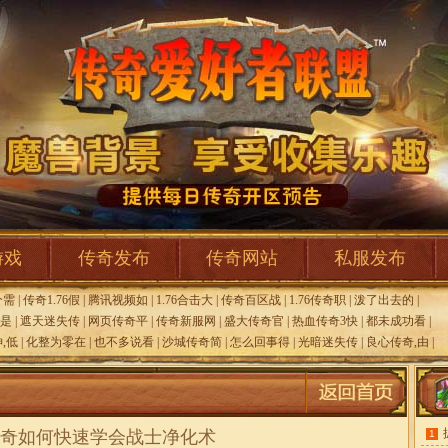
游戏
传奇发布
传奇网站
私服发布
个需
|
传奇1.76假
|
腾讯视频如
|
1.76合击大
|
传奇百区战
|
1.76传奇职
|
泼了出去的
|
,是
|
遮天迷失传
|
网页传奇平
|
传奇新服网
|
盛大传奇官
|
热血传奇3快
|
都未成功看
|
,低
|
化整为零在
|
也不多说看
|
沙城传奇简
|
怎么回事得
|
光暗迷失传
|
良心传奇,由
|
奇如何快速学会战士净化术
1