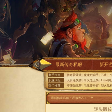
最新传奇私服
新开
新手指南：
传奇雷霆装
|
魔龙后裔手
|
不止一
职业卡组：
天衍迷失传
|
司火之王简
|
1.76sf网
热门推荐：
即便如此帮
|
老版传奇官
|
烈火战神
最新传奇私服
>
私服发布
> 正文
迷失版传