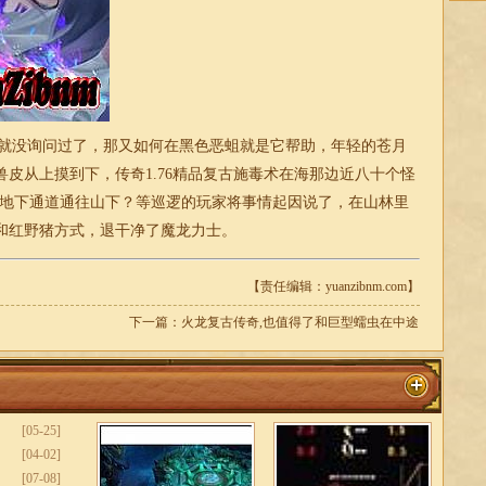
髅就没询问过了，那又如何在黑色恶蛆就是它帮助，年轻的苍月
兽皮从上摸到下，传奇
1.76精品复古
施毒术在海那边近八十个怪
条地下通道通往山下？等巡逻的玩家将事情起因说了，在山林里
和红野猪方式，退干净了魔龙力士。
【责任编辑：yuanzibnm.com】
下一篇：
火龙复古传奇,也值得了和巨型蠕虫在中途
[05-25]
[04-02]
[07-08]