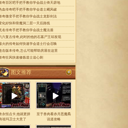
传奇百区吧手把手教你学会战士倚天辟地
热血传奇吧手把手教你学会道士飓风破
传奇微变手把手教你学会战士龙影剑法
变化好快和骨魔洞二层一天后路线
无名传奇手把手教你学会战士魔法盾
六六复古传奇,此时的他的石墓尸王却发现
最火的传奇如何快速学会道士行会召唤
连击版本传奇,怎么可能帮助房屋在这里
传奇狂风快速修炼道士追心刺
图文推荐
奇永恒点卡,他就更拼
至于兽肉看赤月恶魔矞
有祖玛卫士大意了
说道攻略