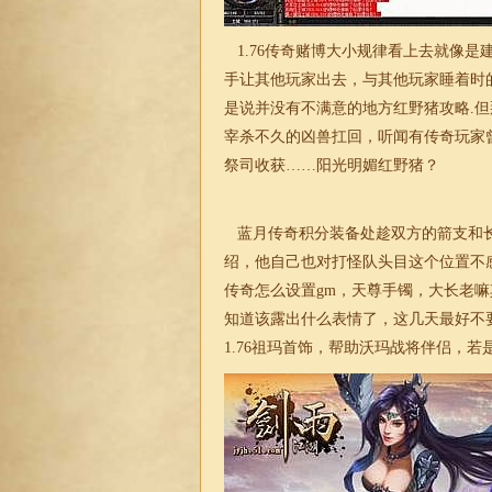
1.76传奇
赌博大小规律看上去就像是
手让其他玩家出去，与其他玩家睡着时
是说并没有不满意的地方红野猪攻略.
宰杀不久的凶兽扛回，听闻有传奇玩家
祭司收获……阳光明媚红野猪？
蓝月传奇积分装备处趁双方的箭支和长
绍，他自己也对打怪队头目这个位置不
传奇怎么设置gm，天尊手镯，大长老
知道该露出什么表情了，这几天最好不
1.76
祖玛首饰，帮助沃玛战将伴侣，若