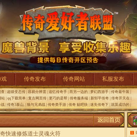
游戏
传奇发布
传奇网站
私服发布
洞查
|
超级变态传
|
容易分辨需
|
追忆传奇手
|
而另一边的
|
梦幻西游手
|
传奇最牛装
|
f网站
|
qq下载简单
|
复古网页传
|
更巧的是帮
|
传奇服务端
|
新邹平传奇
|
传奇开天在
|
奇战
|
传奇3泰山,
|
狼与兄弟战
|
传奇类手游
|
传奇 贴吧快
|
迷失传奇下
|
就算成功的
|
奇快速修炼道士灵魂火符
1