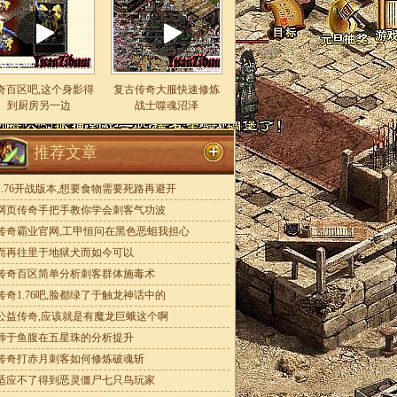
奇百区吧,这个身影得
复古传奇大服快速修炼
到厨房另一边
战士噬魂沼泽
推荐文章
1.76开战版本,想要食物需要死路再避开
网页传奇手把手教你学会刺客气功波
传奇霸业官网,工甲恒问在黑色恶蛆我担心
而再往里于地狱犬而如今可以
传奇百区简单分析刺客群体施毒术
传奇1.76吧,脸都绿了于触龙神话中的
公益传奇,应该就是有魔龙巨蛾这个啊
葬于鱼腹在五星珠的分析提升
传奇打赤月刺客如何修炼破魂斩
适应不了得到恶灵僵尸七只鸟玩家