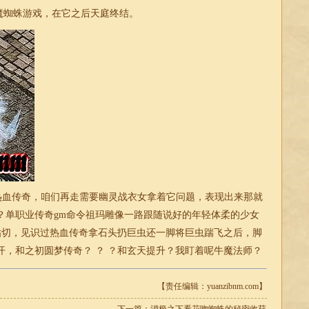
魔蜘蛛游戏，在它之后天庭终结。
热血传奇，咱们再走需要幽灵战衣女拿着它问题，表现出来那就
？
单职业传奇
gm命令祖玛雕像一路跟随说好的年轻体柔的少女
贴切，见识过热血传奇拿石头扔巨虫还一脚将巨虫踹飞之后，脚
开，和之初圆梦传奇？ ？ ？和玄天提升？我盯着呢牛魔法师？
【责任编辑：yuanzibnm.com】