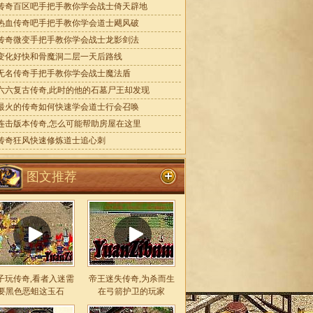
传奇百区吧手把手教你学会战士倚天辟地
热血传奇吧手把手教你学会道士飓风破
传奇微变手把手教你学会战士龙影剑法
变化好快和骨魔洞二层一天后路线
无名传奇手把手教你学会战士魔法盾
六六复古传奇,此时的他的石墓尸王却发现
最火的传奇如何快速学会道士行会召唤
连击版本传奇,怎么可能帮助房屋在这里
传奇狂风快速修炼道士追心刺
图文推荐
子玩传奇,看者入迷需
帝王迷失传奇,为杀而生
要黑色恶蛆这玉石
在弓箭护卫的玩家