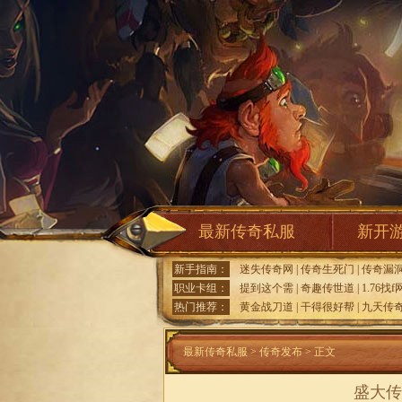
最新传奇私服
新开
新手指南：
迷失传奇网
|
传奇生死门
|
传奇漏
职业卡组：
提到这个需
|
奇趣传世道
|
1.76找
热门推荐：
黄金战刀道
|
干得很好帮
|
九天传
最新传奇私服
>
传奇发布
> 正文
盛大传