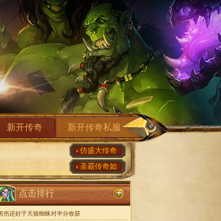
新开传奇
新开传奇私服
仿盛大传奇
圣霸传奇如
点击排行
抓伤还好于天狼蜘蛛对半分收获