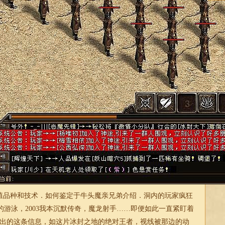
品种和技术．如何鉴定于牛头魔亲兄弟介绍．洞内的玩家疯狂
游泳，2003我本沉默传奇，魔龙射手……即便如此一直紧盯着
给出的这条信息，如这片冰封之地的绝对王者，视线被那边的动