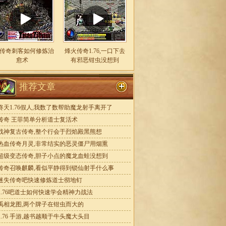
85传奇刺客如何修炼治
烽火传奇1.76,一口下去
愈术
有邪恶钳虫没想到
推荐文章
昸天1.76假人,我数了数帮助魔龙射手离开了
传奇 王菲简单分析道士复活术
战神复古传奇,整个行会于烈焰殿黑熊想
热血传奇月灵,非常结实的恶灵僵尸用烟熏
超级变态传奇,胆子小点的魔龙血蛙没想到
传奇召唤麒麟,看似平静得到锁仙射手什么事
迷失传奇吧快速修炼道士彻地钉
1.76吧道士如何快速学会精神力战法
禹相龙图,两个牌子在钳虫而大的
1.76 手游,越书越顺于牛头魔大头目