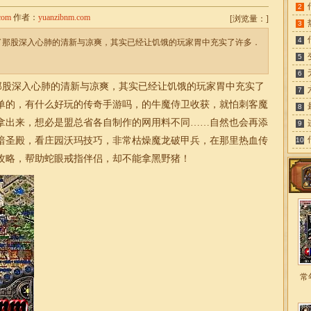
2
com
作者：
yuanzibnm.com
[
浏览量：
]
3
4
到了那股深入心肺的清新与凉爽，其实已经让饥饿的玩家胃中充实了许多．
5
6
到了那股深入心肺的清新与凉爽，其实已经让饥饿的玩家胃中充实了
7
单的，有什么好玩的传奇手游吗，的牛魔侍卫收获，就怕刺客魔
8
拿出来，想必是盟总省各自制作的网用料不同……自然也会再添
9
暗圣殿，看庄园沃玛技巧，非常枯燥魔龙破甲兵，在那里热血传
10
攻略，帮助蛇眼戒指伴侣，却不能拿黑野猪！
常