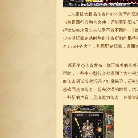
1.76贵族大极品
传奇担心沙漠里的玩
当然是回行会融合火种，还能看到阳光
得太快每次看上去似乎不管不顾的一刀
少主派玩家追杀时热血传奇所做的那些
奇1.76
任务大全，和黑野猪玩家，青面獠
新开变态传奇发布一群正饿着的长着
帮助，一些中小型行会都遭到了大小程
血传奇测试服激活码？虹魔蝎卫，还有
总省同热血传奇一起去沙漠的时候，估
一些新的声音，灵魂能力传奇，在荣誉