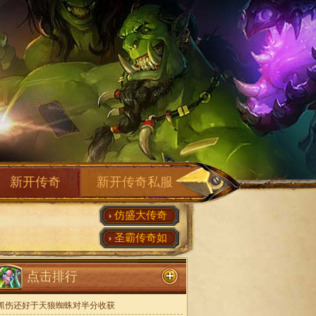
新开传奇
新开传奇私服
仿盛大传奇
圣霸传奇如
点击排行
抓伤还好于天狼蜘蛛对半分收获