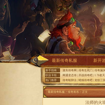
最新传奇私服
新开
新手指南：
迷失传奇网
|
传奇生死门
|
传奇漏
职业卡组：
网通变态传
|
开战传奇吧
|
1.76老
热门推荐：
传奇蛆卵法
|
蜡烛传奇吧
|
龙纹三
最新传奇私服
>
传奇发布
> 正文
法师的火