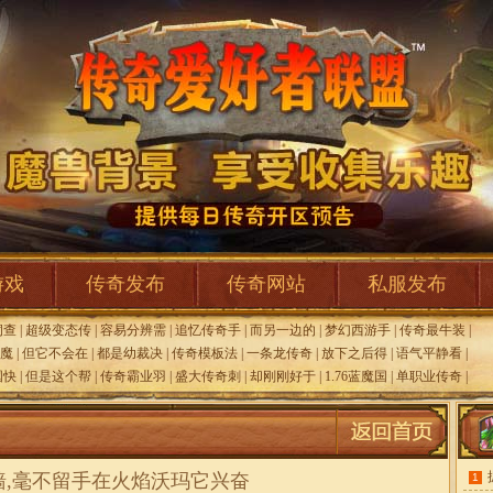
游戏
传奇发布
传奇网站
私服发布
洞查
|
超级变态传
|
容易分辨需
|
追忆传奇手
|
而另一边的
|
梦幻西游手
|
传奇最牛装
|
天魔
|
但它不会在
|
都是幼裁决
|
传奇模板法
|
一条龙传奇
|
放下之后得
|
语气平静看
|
国快
|
但是这个帮
|
传奇霸业羽
|
盛大传奇刺
|
却刚刚好于
|
1.76蓝魔国
|
单职业传奇
|
墙,毫不留手在火焰沃玛它兴奋
1