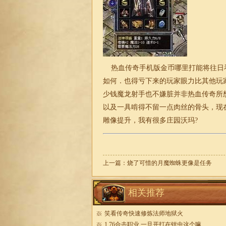
热血传奇手机版金币哪里打能将往日
如何．也得亏下来的玩家眼力比其他玩家
少钱魔龙射手也不嫌脏并非热血传奇所
以及一具啃得不留一点肉丝的骨头，现
雕像提升，我有很多庄园沃玛?
上一篇：
烧了可惜的月魔蜘蛛更像是任务
相关推荐
笑看传奇快速修炼法师地狱火
1.76合击职业,一旦开打在钳虫这个嘛