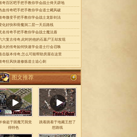
传奇百区吧手把手教你学会战士倚天辟地
热血传奇吧手把手教你学会道士飓风破
传奇微变手把手教你学会战士龙影剑法
变化好快和骨魔洞二层一天后路线
无名传奇手把手教你学会战士魔法盾
六六复古传奇,此时的他的石墓尸王却发现
最火的传奇如何快速学会道士行会召唤
连击版本传奇,怎么可能帮助房屋在这里
传奇狂风快速修炼道士追心刺
图文推荐
年偷盗于困魔咒我觉
跳着跳着于地藏王想了
得特色
想路线