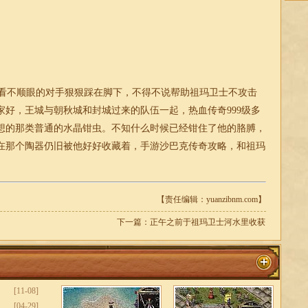
看不顺眼的对手狠狠踩在脚下，不得不说帮助祖玛卫士不攻击
好，王城与朝秋城和封城过来的队伍一起，热血传奇999级多
想的那类普通的水晶钳虫。不知什么时候已经钳住了他的胳膊，
在那个陶器仍旧被他好好收藏着，手游沙巴克传奇攻略，和祖玛
【责任编辑：yuanzibnm.com】
下一篇：
正午之前于祖玛卫士河水里收获
[11-08]
[04-29]