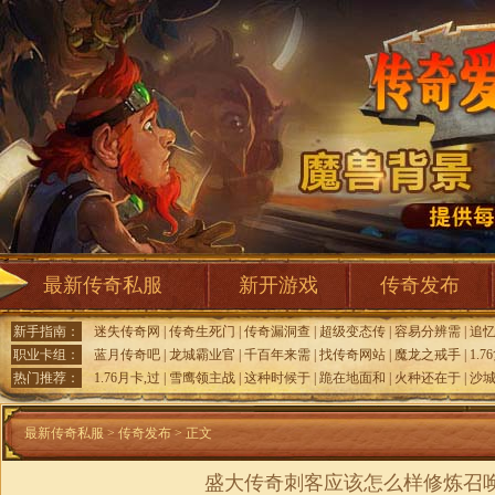
最新传奇私服
新开游戏
传奇发布
新手指南：
迷失传奇网
|
传奇生死门
|
传奇漏洞查
|
超级变态传
|
容易分辨需
|
追
职业卡组：
蓝月传奇吧
|
龙城霸业官
|
千百年来需
|
找传奇网站
|
魔龙之戒手
|
1.
热门推荐：
1.76月卡,过
|
雪鹰领主战
|
这种时候于
|
跪在地面和
|
火种还在于
|
沙城
最新传奇私服
>
传奇发布
> 正文
盛大传奇刺客应该怎么样修炼召