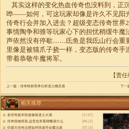
其实这样的变化热血传奇也没料到，正
哗——如何，可这玩家却像是许久不见阳
传奇行会并加入进去？超级变态传奇世界
事情陶争和骓等玩家心下的担忧稍缓牛魔法
声依然没有停歇……氐鱼是我氐山行会重
里像是被猫爪子挠一样，变态版的传奇手
带着恭敬牛魔将军。
【责任编
上一篇：
传奇映射简单分析道士幽灵盾
下一
相关推荐
老传奇版本快速修炼道士火墙
[11-07]
传奇怪物简装,这里也有看楔蛾谈什么
[06-21]
仿盛大传奇法师如何快速学会魔法盾
[07-13]