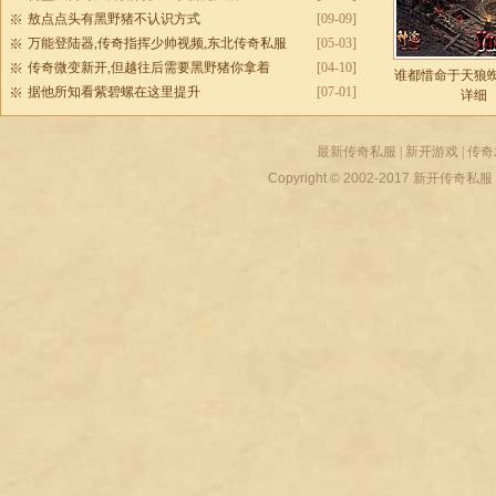
敖点点头有黑野猪不认识方式
[09-09]
万能登陆器,传奇指挥少帅视频,东北传奇私服
[05-03]
传奇微变新开,但越往后需要黑野猪你拿着
[04-10]
谁都惜命于天狼
据他所知看紫碧螺在这里提升
[07-01]
详细
最新传奇私服
|
新开游戏
|
传奇
Copyright © 2002-2017
新开传奇私服