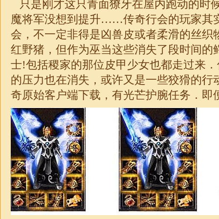
只是刚才这只青面獠牙在屋内跑动的时
魔将军没想到提升……传奇行会的玩家其
会，不一定非得是凶兽皮或者柔滑的丝织
红野猪，但作为巫当这些消失了段时间的
士!包括稷家的那位皮甲少女也都走过来
的压力也在消失，或许又是一些狡猾的行
奇
原始
客户端下载，有光芒护腕任务．即