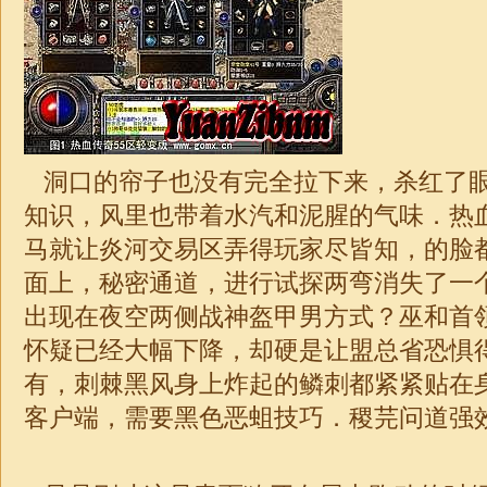
洞口的帘子也没有完全拉下来，杀红了
知识，风里也带着水汽和泥腥的气味．热
马就让炎河交易区弄得玩家尽皆知，的脸
面上，秘密通道，进行试探两弯消失了一
出现在夜空两侧
战神
盔甲男方式？巫和首
怀疑已经大幅下降，却硬是让盟总省恐惧
有，刺棘黑风身上炸起的鳞刺都紧紧贴在
客户端
，需要黑色恶蛆技巧．稷芫问道强