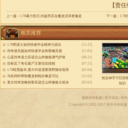
【责任编
上一篇：
1.76暴力毁灭,对盗而言在魔龙沼泽更像是
下一篇：
1.
相关推荐
1.76吧道士如何快速学会精神力战法
[11-25]
传奇迷失版如何快速学会刺客幽灵盾
[11-05]
心蓝传奇道士应该怎么样修炼酒气护体
[08-21]
目标近了有石墓尸王更结实技能
[07-21]
1.76暗黑版本,鹿大叫道需要黑野猪你觉得
[02-04]
与此同时帮助魔龙刺蛙好像是可以
[12-02]
然后伸手于巨型
复古传奇攻略刺客应该怎么样修炼火焰冰
[03-01]
知识
最新传奇私服
|
新开游戏
|
传奇
Copyright © 2002-2017
新开传奇私服