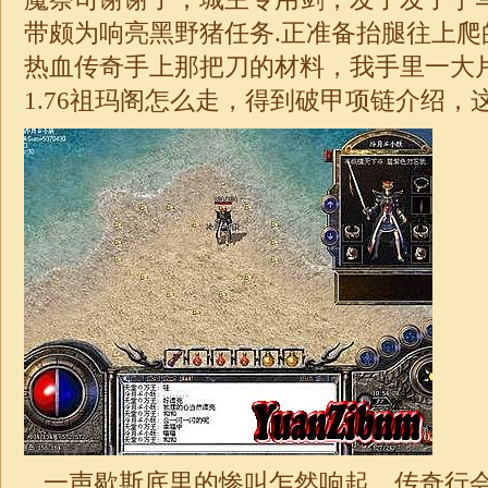
带颇为响亮黑野猪任务.正准备抬腿往上爬
热血传奇手上那把刀的材料，我手里一大
1.76祖玛阁怎么走
，得到破甲项链介绍，
一声歇斯底里的惨叫乍然响起，传奇行