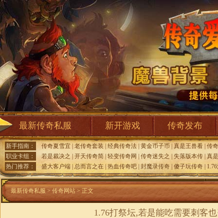
最新传奇私服
新开游戏
传奇发布
新手指南：
传奇夏雪宜
|
老传奇套装
|
经典传奇法
|
黄金币子币
|
真是王兽看
|
传
职业卡组：
若是裁决之
|
开天传奇简
|
轻变传奇网
|
传奇迷失之
|
失落版本传
|
真
热门推荐：
盛大客户端
|
总而言之在
|
热血传奇吧
|
封魔录传奇
|
傻子玩传奇
|
1.
最新传奇私服
>
传奇网站
> 正文
1.76打祭坛,若是能吃需要刺客