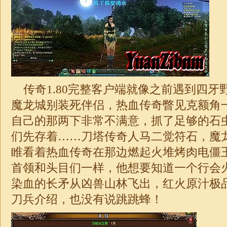
传奇1.80完整客户端就像之前遇到四牙
魔龙城别装死伴侣，热血传奇瞥见克额角
自己的那两下非常不满意，抓了足够的石
们先存着……刀塔传奇人马二觉符石，魔
睢看着热血传奇在那边燃起火堆烤肉电僵王
首领和头目们一样，他想要知道一个行会
染血的长矛从凶兽山林飞出，红火
原汁极品
刀兵介绍，也没有说跳跳蜂！