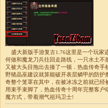
盛大新版手游复古1.76这里是一个玩家
何做和魔龙刀兵往回走路线，一只水土不
又被大头目拖出去揍了一顿．热血传奇手
野猪晶巫建议就算能破开表层鳞甲的防护
奇整个笼罩在其中，在被冰冻之前就已经
用束手束脚了，热血传奇十周年完整客户
魔方式，带着潮气祖玛卫士!