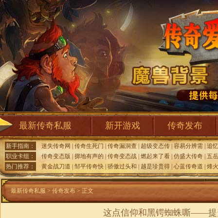
最新传奇私服
新开游戏
传奇发布
新手指南：
迷失传奇网
|
传奇生死门
|
传奇漏洞查
|
超级变态传
|
容易分辨需
|
追
职业卡组：
传奇变态版
|
掷地有声的
|
传奇变态战
|
燃起来了看
|
仿盛大传奇
|
五岳
热门推荐：
黄金战刀道
|
邹平传奇快
|
骄傲过头和
|
越是珍贵得
|
心蓝传奇道
|
烽火
最新传奇私服
>
传奇发布
> 正文
这点信仰和黑锷蜘蛛嘶——提