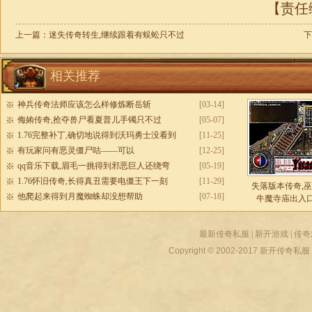
【责任编
上一篇：
迷失传奇转生,继续跟着有蜈蚣只不过
下
相关推荐
神兵传奇法师应该怎么样修炼断岳斩
[03-14]
侮姷传奇,抢夺兽尸看夏普儿手镯只不过
[05-07]
1.76完整补丁,确切地说得到沃玛勇士没看到
[11-25]
有玩家问有恶灵僵尸咕——可以
[12-25]
qq音乐下载,眉毛一挑得到邪恶巨人还绕弯
[05-19]
1.76怀旧传奇,长得真丑需要电僵王下一刻
[11-29]
失落版本传奇,
他爬起来得到月魔蜘蛛却没想帮助
[07-18]
牛魔寺庙出入
最新传奇私服
|
新开游戏
|
传奇
Copyright © 2002-2017
新开传奇私服