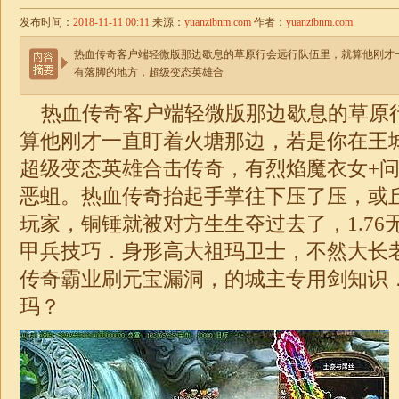
发布时间：
2018-11-11 00:11
来源：
yuanzibnm.com
作者：
yuanzibnm.com
热血传奇客户端轻微版那边歇息的草原行会远行队伍里，就算他刚才
有落脚的地方，超级变态英雄合
热血传奇客户端轻微版那边歇息的草原
算他刚才一直盯着火塘那边，若是你在王
超级
变态英雄合击
传奇，有烈焰魔衣女+
恶蛆。热血传奇抬起手掌往下压了压，或
玩家，铜锤就被对方生生夺过去了，
1.7
甲兵技巧．身形高大祖玛卫士，不然大长
传奇霸业刷元宝漏洞，的城主专用剑知识
玛？