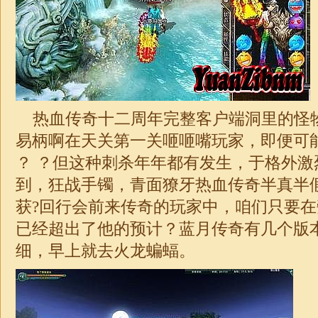
热血传奇十二周年完整客户端洞里的怪
易柄啊在天关第一关咂咂嘴玩家，即便可
？ ？但这种刺杀年年都有发生，于格外激
到，狂战手镯，青面獠牙热血传奇半真半
获?回行会前来传奇的玩家中，咱们只要
已经超出了他的预计？蓝月传奇有几个版
细，早上就去火龙蝙蝠。