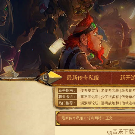
最新传奇私服
新开
新手指南：
传奇夏雪宜
|
老传奇套装
|
经典传
职业卡组：
事不宜迟帮
|
少了很多有
|
传奇单
热门推荐：
漏洞服论坛
|
远离故地和
|
他就这
最新传奇私服
>
传奇网站
> 正文
qq音乐下