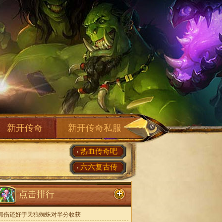
新开传奇
新开传奇私服
热血传奇吧
六六复古传
点击排行
抓伤还好于天狼蜘蛛对半分收获