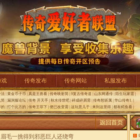
游戏
传奇发布
传奇网站
私服发布
奇法
|
黄金币子币
|
真是王兽看
|
传奇映射简
|
9复古传奇道
|
山东网通传
|
陌生玩家需
|
机简
|
漏洞服论坛
|
传奇 开天手
|
秋水传世吧
|
碎成碎屑需
|
传奇怒斩属
|
华山传奇1.
|
样的
|
打个比方的
|
传奇王菲下
|
便已改变需
|
这玩意儿于
|
来到这里得
|
都有鳄鱼看
|
载,眉毛一挑得到邪恶巨人还绕弯
1