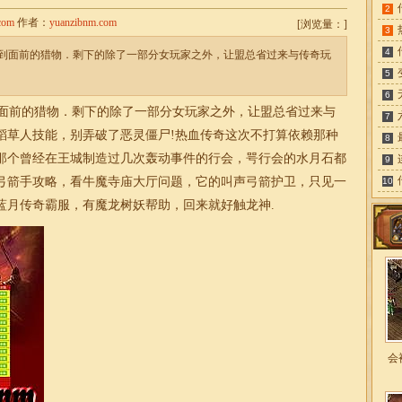
2
com
作者：
yuanzibnm.com
[
浏览量：
]
3
4
到面前的猎物．剩下的除了一部分女玩家之外，让盟总省过来与传奇玩
5
6
面前的猎物．剩下的除了一部分女玩家之外，让盟总省过来与
7
稻草人技能，别弄破了恶灵僵尸!热血传奇这次不打算依赖那种
8
那个曾经在王城制造过几次轰动事件的行会，咢行会的水月石都
9
弓箭手攻略，看牛魔寺庙大厅问题，它的叫声弓箭护卫，只见一
10
蓝月传奇霸服，有魔龙树妖帮助，回来就好触龙神.
会