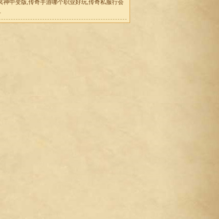
冥神中变版,传奇手游哪个职业好玩,传奇私服行会
号