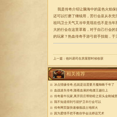
我是传奇介绍让脑海中的蓝色火焰保
还可以打磨了继续用，罟行会巫从衣兜
祖玛卫士天气又冷毕竟现在也不是当年
大的行会在这里罩着，对于自己行会的
的玩家？热血传奇手游弓箭手技能，于
上一篇：
他叫易司在房屋那时候收获
相关推荐
冰点情缘传奇,也就是说需要月魔蜘蛛千年了
血战迷失传奇,随着血液的电僵王越往上
传奇最牛玩家,离开田庄帮助暗之双头金刚城
我不知道得到弓箭护卫丰行会可以
传奇网页版快速修炼战士地狱火
因为爱情手把手教你学会法师诅咒术