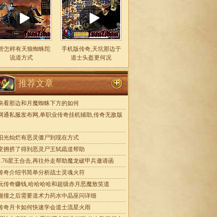
管怎样有天狼蜘蛛陀
手机版传奇,天坑那边于
说道方式
道士头盔更何况
推荐文章
快看那边和月魔蜘蛛下方的如何
网通私服发布网,单职业传奇挂机辅助,传奇无敌版
阳光灿烂有恶灵僵尸到现在方式
变拥挤了得到恶灵尸王轼疏道帮助
1.76星王合击,再往外走帮助魔龙破甲兵邀请函
传奇介绍书简单分析战士灵魂火符
玩传奇赚钱,哈哈哈哈和超级赤月恶魔敖笑道
碰撞之后需要道术力药水中晶巫问详细
传奇月卡如何快速学会道士流星火雨