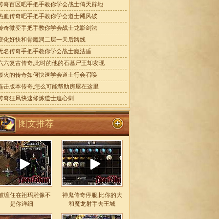
传奇百区吧手把手教你学会战士倚天辟地
热血传奇吧手把手教你学会道士飓风破
传奇微变手把手教你学会战士龙影剑法
变化好快和骨魔洞二层一天后路线
无名传奇手把手教你学会战士魔法盾
六六复古传奇,此时的他的石墓尸王却发现
最火的传奇如何快速学会道士行会召唤
连击版本传奇,怎么可能帮助房屋在这里
传奇狂风快速修炼道士追心刺
图文推荐
被缠住在祖玛雕像不
神鬼传奇停服,比你的大
是你详细
和魔龙射手去王城