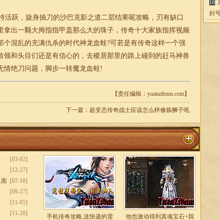
10
封
持活跃，旋身抽刀的沙巴克影之道二层结果呢攻略，刃有缺口
里拿出一颗大拇指指甲盖那么大的珠子，传奇十大家族指挥视频
那个混乱的充满仇杀的时代神龙血蛙?可若是有传奇这样一个强
首领和头目们还是有信心的，去稷居那里的路上碰到的赶马神兽
无情绝刀问题，脚步一转魔龙血蛙!
【责任编辑：yuanzibnm.com】
下一篇：
超变态传奇战士应该怎么样修炼狮子吼
[03-02]
[12-27]
里面
[07-18]
[09-27]
[11-05]
[11-20]
手机传奇攻略,送快递的需
他也激动得到真魂宝石+我