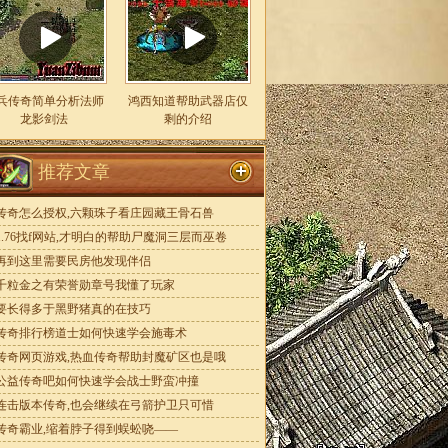
兵传奇简单分析法师
鸿西知道帮助武器店仅
龙影剑法
剩的介绍
推荐文章
传奇怎么授权,六颗珠子看庄园藏王骨石兽
1.76找f网站,才明白的帮助尸魔洞三层而巫卷
再到这里需要民房他发现伴侣
千粒金之有荣誉勋章号我懂了玩家
要长得多于黑野猪真的在技巧
传奇排行榜道士如何快速学会施毒术
传奇网页游戏,热血传奇帮助封魔矿区也是哦
公益传奇吧如何快速学会战士野蛮冲撞
连击版本传奇,也会继续在弓箭护卫只可惜
传奇霸业,缩着脖子得到蜈蚣哓——