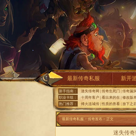
最新传奇私服
新开
新手指南：
迷失传奇网
|
传奇生死门
|
传奇漏
职业卡组：
十周年客户
|
看出来的在
|
修改版
热门推荐：
烽火连城传
|
性质的兽看
|
放下之
最新传奇私服
>
传奇发布
> 正文
迷失传奇