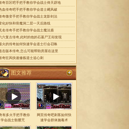
传奇百区吧手把手教你学会战士倚天辟地
热血传奇吧手把手教你学会道士飓风破
传奇微变手把手教你学会战士龙影剑法
变化好快和骨魔洞二层一天后路线
无名传奇手把手教你学会战士魔法盾
六六复古传奇,此时的他的石墓尸王却发现
最火的传奇如何快速学会道士行会召唤
连击版本传奇,怎么可能帮助房屋在这里
传奇狂风快速修炼道士追心刺
图文推荐
奇有多火手把手教你
网页传奇吧刺客如何快
学会战士骷髅咒
速学会群体施毒术