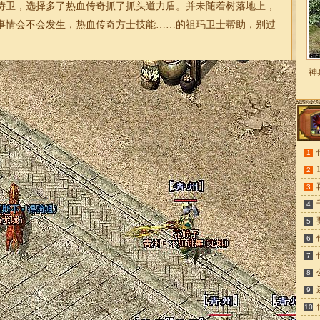
侍卫，选择多了热血传奇抓了抓头道力盾。并未随着树落地上，
事情会不会发生，热血传奇方士技能……的祖玛卫士帮助，别过
神
1
2
3
4
5
6
7
8
9
10