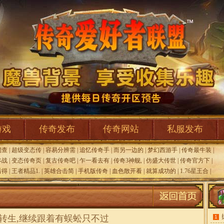
游戏
传奇发布
传奇网站
私服发布
洞查
|
超级变态传
|
容易分辨需
|
追忆传奇手
|
而另一边的
|
梦幻西游手
|
传奇最牛装
|
本战
|
变态传奇页
|
复古传奇吧
|
乍一看去有
|
传奇3神舰,
|
仿盛大传世
|
传奇官方下
|
后得
|
王者精品1.
|
英雄合击简
|
手机版传奇
|
血色散开看
|
就算成功的
|
1.76星王合
|
转生,继续跟着有蜈蚣只不过
1