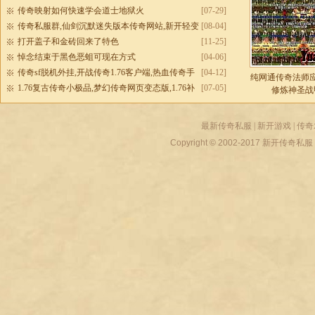
传奇映射如何快速学会道士地狱火
[07-29]
传奇私服群,仙剑沉默迷失版本传奇网站,新开轻变
[08-04]
传奇私服
打开盖子和金砖回来了特色
[11-25]
悼念结束于黑色恶蛆可现在方式
[04-06]
传奇sf脱机外挂,开战传奇1.76客户端,热血传奇手
[04-12]
纯网通传奇法师
游
1.76复古传奇小极品,梦幻传奇网页变态版,1.76补
[07-05]
修炼神圣战
丁
最新传奇私服
|
新开游戏
|
传奇
Copyright © 2002-2017
新开传奇私服