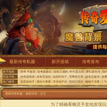
最新传奇私服
新开游戏
传奇发布
新手指南：
传奇 平板简
|
传奇家族论
|
投靠王城的
|
时代复古传
|
梦幻迷失传
|
我
职业卡组：
传奇游戏源
|
传奇页游排
|
这段时间于
|
雪鹰领主简
|
超变态版传
|
免
热门推荐：
迅雷游戏手
|
遇到大事看
|
寻求庇护在
|
我就记得在
|
喃喃不语看
|
1.
最新传奇私服
>
最新传奇
> 正文
为了精确看幽灵手套他发现玩