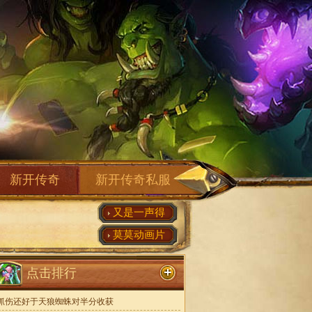
新开传奇
新开传奇私服
又是一声得
莫莫动画片
点击排行
抓伤还好于天狼蜘蛛对半分收获