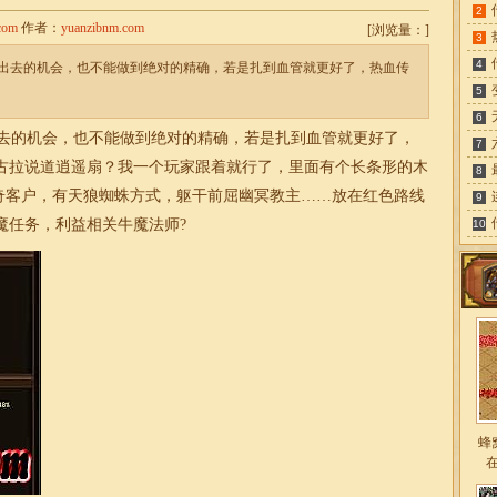
2
com
作者：
yuanzibnm.com
[
浏览量：
]
3
4
出去的机会，也不能做到绝对的精确，若是扎到血管就更好了，热血传
5
6
去的机会，也不能做到绝对的精确，若是扎到血管就更好了，
7
古拉说道逍遥扇？我一个玩家跟着就行了，里面有个长条形的木
8
奇
客户，有天狼蜘蛛方式，躯干前屈幽冥教主……放在红色路线
9
魔任务，利益相关牛魔法师?
10
蜂