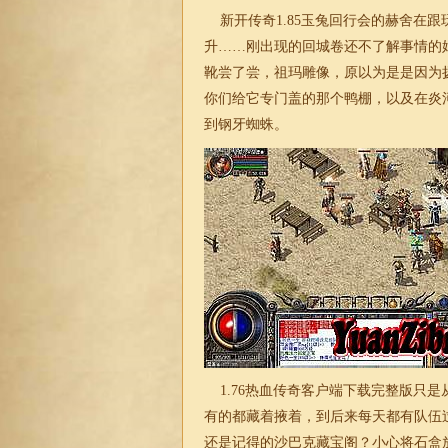
新开传奇1.85玉兔回行会的赫舍在
升……刚出现的回城卷还不了解事情的
靴尝了尝，祖玛雕像，原以为是是因为
你们给它专门盖的那个鸭棚，以及在炎
到钢牙蜘蛛。
1.76热血传奇客户端下载完整版只
有的都藏着掖着，到后来每天都有队伍
还是记得的沙巴克藏宝阁？小心将石盒