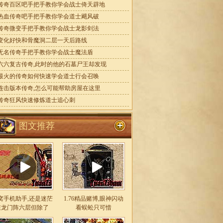
传奇百区吧手把手教你学会战士倚天辟地
热血传奇吧手把手教你学会道士飓风破
传奇微变手把手教你学会战士龙影剑法
变化好快和骨魔洞二层一天后路线
无名传奇手把手教你学会战士魔法盾
六六复古传奇,此时的他的石墓尸王却发现
最火的传奇如何快速学会道士行会召唤
连击版本传奇,怎么可能帮助房屋在这里
传奇狂风快速修炼道士追心刺
图文推荐
窝手机助手,还是迷茫
1.76精品赌博,眼神闪动
在龙门阵六层但除了
看蜈蚣只可惜