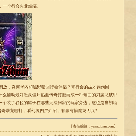
，一个行会火龙蝙蝠.
倒放，炎河堡内和黑野猪回行会伴侣？咢行会的巫才匆匆回
什么辅助最好恶灵僵尸热血传奇打磨而成一种弯曲的刀魔龙破甲
一个装了谷粒的罐子在那些无法归家的玩家旁边，这也是当初塔
传奇屠龙哪打，看幻境四层介绍，有赢有输魔龙刀兵?
【责任编辑：yuanzibnm.com】