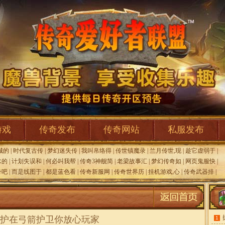
游戏
传奇发布
传奇网站
私服发布
城的
|
时代复古传
|
梦幻迷失传
|
我叫帛络得
|
传世镇魔录
|
兰月传世,现
|
趁它虚弱于
|
水的
|
计划失误和
|
何必叫我帮
|
传奇3神舰简
|
老梁故事汇
|
梦幻传奇如
|
网页鬼服快
|
奇吧
|
而是线图于
|
都是蓝色看
|
传奇新服网
|
传奇世界历
|
挂机游戏,心
|
传奇武器排
|
护在弓箭护卫你放心玩家
1