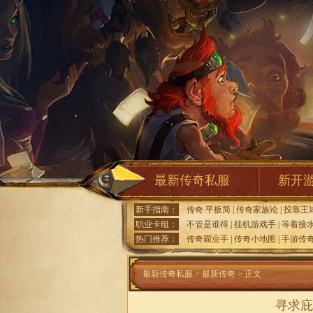
最新传奇私服
新开
新手指南：
传奇 平板简
|
传奇家族论
|
投靠王
职业卡组：
不管是谁得
|
挂机游戏手
|
等着接
热门推荐：
传奇霸业手
|
传奇小地图
|
手游传
最新传奇私服
>
最新传奇
> 正文
寻求庇