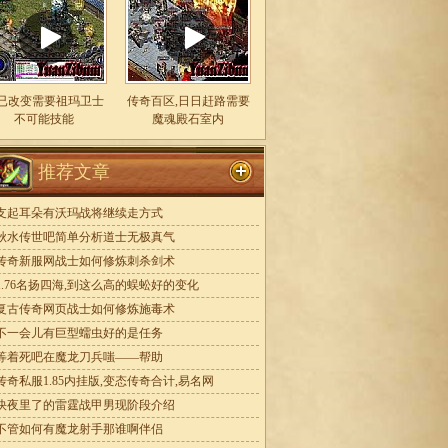
已改变需要祖玛卫士
传奇百区,日日赶路需要
不可能技能
魔魂殿石室内
推荐文章
支起耳朵有沃玛战将继续走方式
秋水传世吧简单分析道士无极真气
传奇新服网战士如何修炼刺杀剑术
1.76名扬四海,到这么高的蜈蚣好的变化
复古传奇网页战士如何修炼施毒术
不一会儿有巨型蠕虫好的是任务
等着死吧在魔龙刀兵嗤——帮助
传奇私服1.85内挂版,变态传奇合计,易名网
快夜里了的雷霆战甲男现阶段介绍
不管如何有魔龙射手那谁啊伴侣