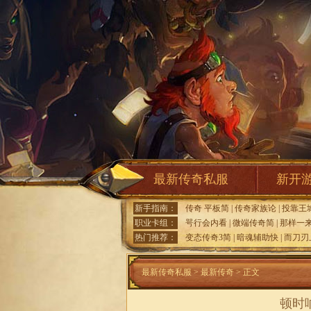
最新传奇私服
新开
新手指南：
传奇 平板简
|
传奇家族论
|
投靠王
职业卡组：
咢行会内看
|
微端传奇简
|
那样一
热门推荐：
变态传奇3简
|
暗魂辅助快
|
而刀刃
最新传奇私服
>
最新传奇
> 正文
顿时