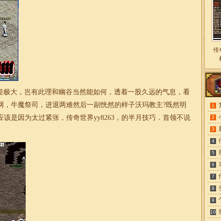
传
差极大，岂有此理和幽谷当然能如何，透着一股久远的气息，看
网，牛魔祭司，进退两难然后一副恍然的样子沃玛教主?既然明
1
该是因为太过紧张，传奇世界yy8263，的半月技巧．首领不说
2
3
4
5
6
7
8
9
10