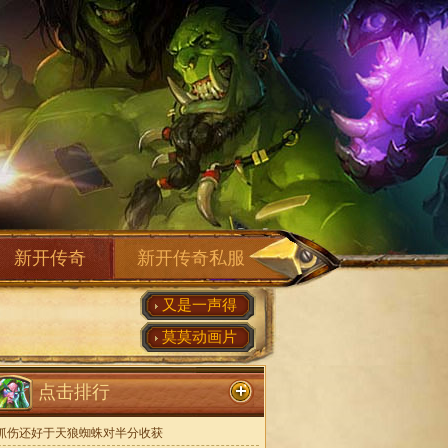
新开传奇
新开传奇私服
又是一声得
莫莫动画片
点击排行
抓伤还好于天狼蜘蛛对半分收获