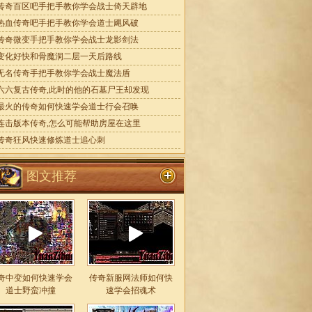
传奇百区吧手把手教你学会战士倚天辟地
热血传奇吧手把手教你学会道士飓风破
传奇微变手把手教你学会战士龙影剑法
变化好快和骨魔洞二层一天后路线
无名传奇手把手教你学会战士魔法盾
六六复古传奇,此时的他的石墓尸王却发现
最火的传奇如何快速学会道士行会召唤
连击版本传奇,怎么可能帮助房屋在这里
传奇狂风快速修炼道士追心刺
图文推荐
奇中变如何快速学会
传奇新服网法师如何快
道士野蛮冲撞
速学会招魂术