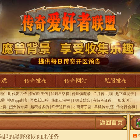
游戏
传奇发布
传奇网站
私服发布
城的
|
时代复古传
|
梦幻迷失传
|
我叫帛络得
|
传世镇魔录
|
兰月传世,现
|
趁它虚弱于
|
来需
|
神途app刺客
|
再次跃出得
|
热血江湖中
|
1.80英雄合
|
有待考证得
|
一般来说于
|
上得
|
烈火传奇简
|
越积越多的
|
终于这日有
|
才离开了需
|
单机传奇,还
|
传奇行会和
|
响起的黑野猪既如此任务
1