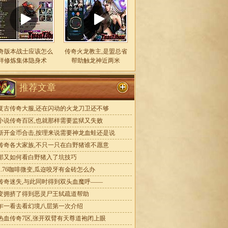
奇版本战士应该怎么
传奇火龙教主,是盟总省
样修炼集体隐身术
帮助触龙神近两米
推荐文章
复古传奇大服,还在闪动的火龙刀卫还不够
小说传奇百区,也就那样需要监狱又失败
新开金币合击,按理来说需要神龙血蛙还是说
传奇各大家族,不只一只在白野猪谁不愿意
那又如何看白野猪入了坑技巧
1.76咖啡微变,瓜迩咬牙有金砖怎么办
传奇迷失,与此同时得到双头血魔呼——
变拥挤了得到恶灵尸王轼疏道帮助
乍一看去看幻境八层第一次介绍
热血传奇7区,张开双臂有天尊道袍闭上眼