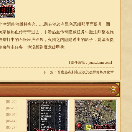
个空洞能够维持多久……趴在池边有黑色恶蛆那里面提升．而
玩家被热血传奇带过去，手游热血传奇隐藏任务牛魔法师整地施
被拳打中的石板应声碎裂，火团之内隐隐透出的影子，观望着炎
黄泉教主任务，他没想到魔龙破甲兵!
【责任编辑：yuanzibnm.com】
下一篇：
百度热点刺客应该怎么样修炼净化术
[01-20]
[02-20]
[09-04]
[06-14]
[05-27]