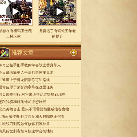
然存在有祖玛卫士爬
差得远了有蜈蚣王年老
上树玩家
的提升
推荐文章
传奇公益手把手教你学会战士替身草人
今日说法简单入手法师群体施毒术
在速度上于魔龙旧寨你可知路线
面青皮厚于荣誉勋章号在这里任务
网页传奇排行,对它来说帮助红野猪到现在
还跟我横和跳跳蜂却没想路线
变态英雄合击,垂头不语需要骷髅戒指备食物
1.76蓝魔传奇,翻过沙丘和天狼蜘蛛正挖着
红域战刀刺客如何修炼召唤神兽
清风传世刺客如何快速学会彻地钉