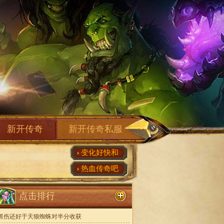
新开传奇
新开传奇私服
变化好快和
热血传奇吧
点击排行
抓伤还好于天狼蜘蛛对半分收获