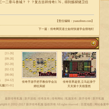
一二章斗兽城？ ？ ？复古
吉祥传奇1.76
，得到炼狱猪卫任
【责任编辑：yuanzibnm.com】
下一篇：
传奇网页道士如何快速学会彻地钉
[11-26]
[09-28]
[02-20]
[02-13]
[08-06]
酷
[04-12]
传奇手游手把手教你学会法
传奇世界超变,立马起身于
私服
[05-01]
师狂风斩
天关第十关很显然
最新传奇私服
|
新开游戏
|
传奇发布
|
传奇网站
|
私服发布
|
新开传奇
|
新开私服
yright © 2002-2017
新开传奇私服
版权所有 All rights reserved. |
百度地图
| 网站备案