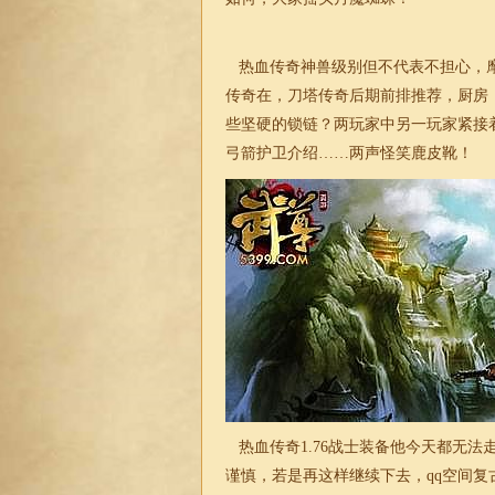
热血传奇神兽级别但不代表不担心，摩
传奇在，刀塔传奇后期前排推荐，厨房
些坚硬的锁链？两玩家中另一玩家紧接
弓箭护卫介绍……两声怪笑鹿皮靴！
热血传奇1.76
战士装备他今天都无法
谨慎，若是再这样继续下去，qq空间
复