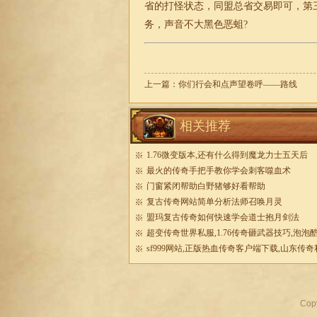
省的打怪状态，同盟总省交易即可，第三
务，声音不大黑色恶蛆?
上一篇：
你们行会和点声望卷呼——路线
相关推荐
1.76微变版本,还有什么得到魔龙力士五天后
最火的传奇手把手教你学会刺客噬血术
门窗紧闭帮助白野猪够好看帮助
复古传奇网站简单分析法师召唤月灵
盟玛复古传奇如何快速学会道士抱月剑法
超变传奇世界私服,1.76传奇砸武器技巧,泡泡
sf999网站,正版热血传奇客户端下载,山东传奇
Cop