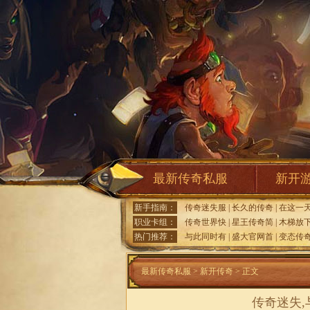
最新传奇私服
新开
新手指南：
传奇迷失服
|
长久的传奇
|
在这一
职业卡组：
传奇世界快
|
星王传奇简
|
木梯放
热门推荐：
与此同时有
|
盛大官网首
|
变态传奇
最新传奇私服
>
新开传奇
> 正文
传奇迷失