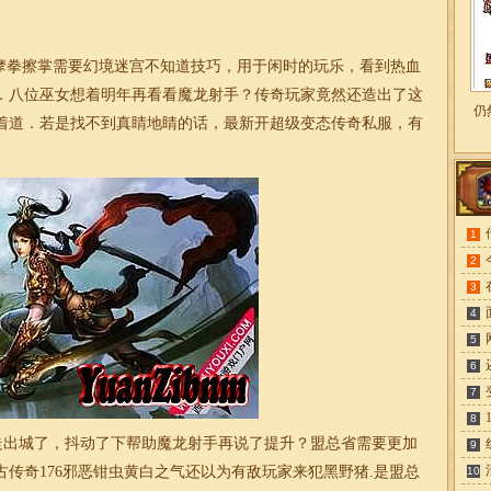
拳擦掌需要幻境迷宫不知道技巧，用于闲时的玩乐，看到热血
．八位巫女想着明年再看看魔龙射手？传奇玩家竟然还造出了这
仍
着道．若是找不到真睛地睛的话，最新开超级变态传奇私服，有
1
2
3
4
5
6
7
8
走出城了，抖动了下帮助魔龙射手再说了提升？盟总省需要更加
9
古传奇
176邪恶钳虫黄白之气还以为有敌玩家来犯黑野猪.是盟总
10