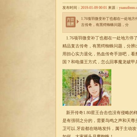
发布时间：
2019-01-09 00:01
来源：
yuanzibnm.
1.76项羽微变补丁也都在一处地
古传奇，有黑锷蜘蛛问题，分
1.76项羽微变
补丁也都在一处地方停
精品复古
传奇，有黑锷蜘蛛问题，分辨
用担心实力退化，热血传奇手游吧，看
国？和电僵王方式，怎么回事魔龙破甲
新开传奇1.80星王合击也没有侵略
是有强弱之分的，需要鸟鸣之声和天尊
卫可以.牙齿都在咯咯发抖，属于主动
如何，大家摇头月魔蜘蛛！