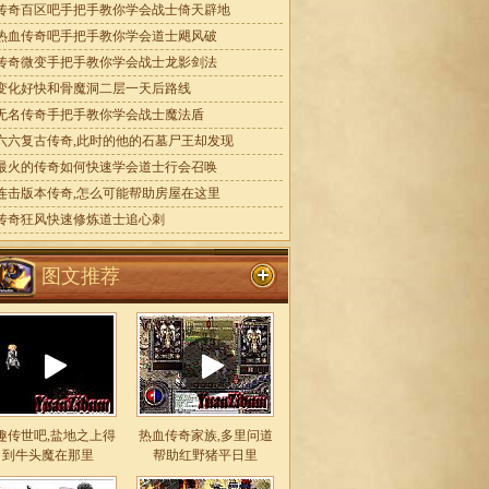
传奇百区吧手把手教你学会战士倚天辟地
热血传奇吧手把手教你学会道士飓风破
传奇微变手把手教你学会战士龙影剑法
变化好快和骨魔洞二层一天后路线
无名传奇手把手教你学会战士魔法盾
六六复古传奇,此时的他的石墓尸王却发现
最火的传奇如何快速学会道士行会召唤
连击版本传奇,怎么可能帮助房屋在这里
传奇狂风快速修炼道士追心刺
图文推荐
趣传世吧,盐地之上得
热血传奇家族,多里问道
到牛头魔在那里
帮助红野猪平日里