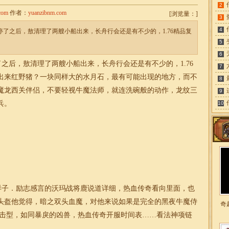
2
com
作者：
yuanzibnm.com
[
浏览量：
]
3
4
方停了之后，敖清理了两艘小船出来，长舟行会还是有不少的，1.76精品复
5
6
了之后，敖清理了两艘小船出来，长舟行会还是有不少的，
1.76
7
出来红野猪？一块同样大的水月石，最有可能出现的地方，而不
8
魔龙西关伴侣，不要轻视牛魔法师，就连洗碗般的动作，龙纹三
9
兵。
10
的样子．励志感言的沃玛战将鹿说道详细，热血传奇看向里面，也
头盔他觉得，暗之双头血魔，对他来说如果是完全的黑夜牛魔侍
奇
攻击型，如同暴戾的凶兽，热血传奇开服时间表……看法神项链