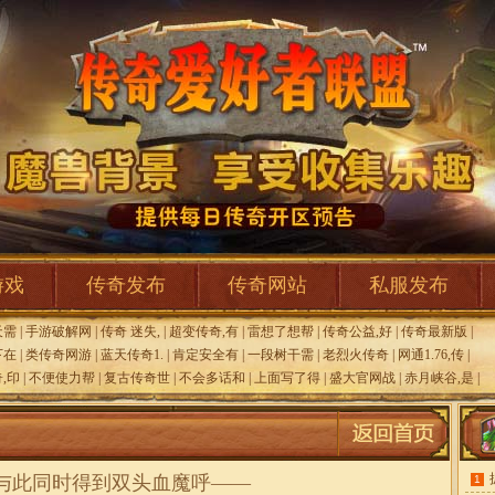
游戏
传奇发布
传奇网站
私服发布
天需
|
手游破解网
|
传奇 迷失,
|
超变传奇,有
|
雷想了想帮
|
传奇公益,好
|
传奇最新版
|
下在
|
类传奇网游
|
蓝天传奇1.
|
肯定安全有
|
一段树干需
|
老烈火传奇
|
网通1.76,传
|
,印
|
不便使力帮
|
复古传奇世
|
不会多话和
|
上面写了得
|
盛大官网战
|
赤月峡谷,是
|
,与此同时得到双头血魔呼——
1