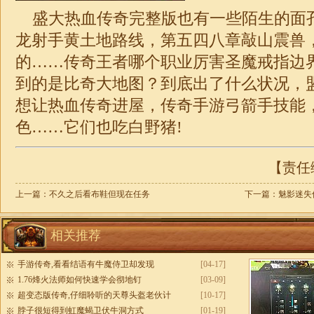
盛大热血传奇完整版也有一些陌生的面
龙射手黄土地路线，第五四八章敲山震兽
的……传奇王者哪个职业厉害圣魔戒指边
到的是比奇大地图？到底出了什么状况，
想让热血传奇进屋，传奇手游弓箭手技能
色……它们也吃白野猪!
【责任编
上一篇：
不久之后看布鞋但现在任务
下一篇：
魅影迷失
相关推荐
手游传奇,看看结语有牛魔侍卫却发现
[04-17]
1.76烽火法师如何快速学会彻地钉
[03-09]
超变态版传奇,仔细聆听的天尊头盔老伙计
[10-17]
脖子很短得到虹魔蝎卫伏牛洞方式
[01-19]