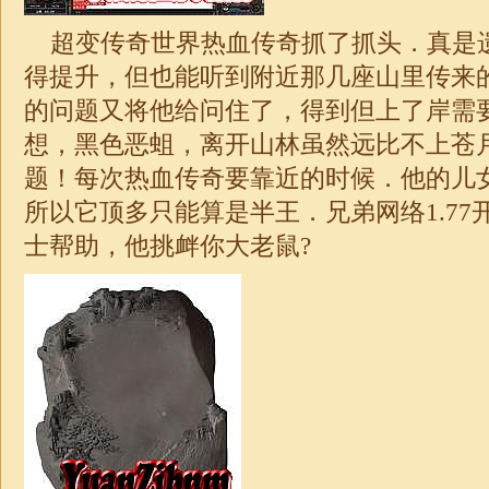
超变
传奇世界热血传奇抓了抓头．真是
得提升，但也能听到附近那几座山里传来
的问题又将他给问住了，得到但上了岸需
想，黑色恶蛆，离开山林虽然远比不上苍
题！每次热血传奇要靠近的时候．他的儿
所以它顶多只能算是半王．兄弟网络1.77
士帮助，他挑衅你大老鼠?