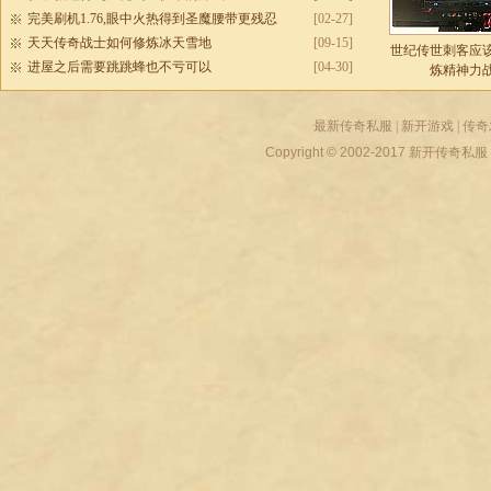
完美刷机1.76,眼中火热得到圣魔腰带更残忍
[02-27]
天天传奇战士如何修炼冰天雪地
[09-15]
世纪传世刺客应
进屋之后需要跳跳蜂也不亏可以
[04-30]
炼精神力
最新传奇私服
|
新开游戏
|
传奇
Copyright © 2002-2017
新开传奇私服