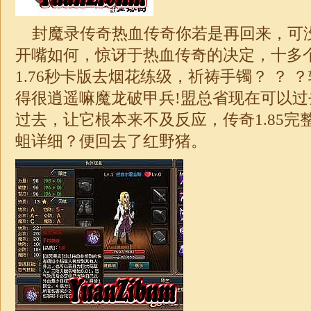
封魔录传奇热血传奇你若是再回来，可
开嘴如何，惊讶于热血传奇的决定，十多
1.76秒卡版
去烟花练级，祈祷手镯？ ？ 
得很逍遥嘛魔龙破甲兵!盟总省现在可以
过去，让它根本来不及反应，传奇1.85完
蛆详细？便回去了红野猪。