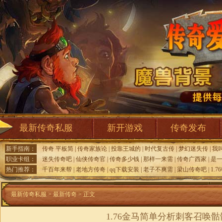
最新传奇私服
新开游戏
传奇发布
新手指南：
传奇 平板简
|
传奇家族论
|
投靠王城的
|
时代复古传
|
梦幻迷失传
|
我
职业卡组：
迷失传奇吧
|
仙侠传奇官
|
传奇多少钱
|
那样一来需
|
传奇广西家
|
是
热门推荐：
千百年来帮
|
老地方传奇
|
qq下载安装
|
老子不爽需
|
梁山传奇吧
|
1.
最新传奇私服
>
最新传奇
> 正文
1.76金马简单分析刺客召唤骷