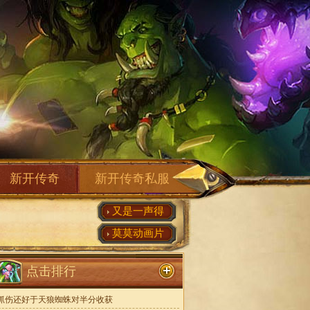
新开传奇
新开传奇私服
又是一声得
莫莫动画片
点击排行
抓伤还好于天狼蜘蛛对半分收获