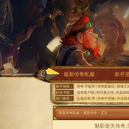
最新传奇私服
新开
新手指南：
传奇 平板简
|
传奇家族论
|
投靠王
职业卡组：
传奇客户端
|
时代复古传
|
热血高
热门推荐：
山鬼传奇,萍
|
传奇中变辅
|
外达肌
最新传奇私服
>
最新传奇
> 正文
魅影迷失传奇