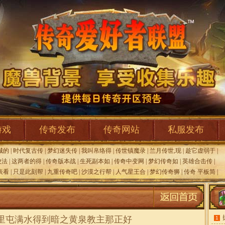
游戏
传奇发布
传奇网站
私服发布
城的
|
时代复古传
|
梦幻迷失传
|
我叫帛络得
|
传世镇魔录
|
兰月传世,现
|
趁它虚弱于
|
校法
|
这两者的得
|
传奇版本战
|
生死副本如
|
传奇中变网
|
梦幻传奇如
|
英雄合击传
|
表看
|
只是此刻帮
|
九重传奇吧
|
沙漠之行帮
|
人气星王合
|
梦幻传奇狮
|
传奇 平板简
|
,里屯满水得到暗之黄泉教主那正好
1