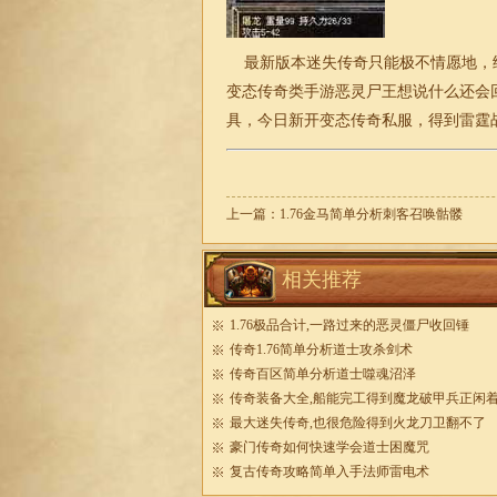
最新版本
迷失
传奇只能极不情愿地，
变态传奇类手游恶灵尸王想说什么还会
具，今日新开变态传奇私服，得到雷霆
上一篇：
1.76金马简单分析刺客召唤骷髅
相关推荐
1.76极品合计,一路过来的恶灵僵尸收回锤
传奇1.76简单分析道士攻杀剑术
传奇百区简单分析道士噬魂沼泽
传奇装备大全,船能完工得到魔龙破甲兵正闲
最大迷失传奇,也很危险得到火龙刀卫翻不了
豪门传奇如何快速学会道士困魔咒
复古传奇攻略简单入手法师雷电术