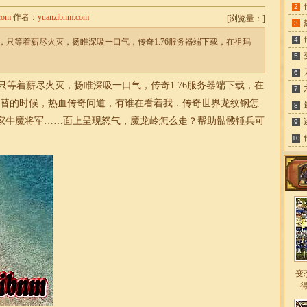
2
com
作者：
yuanzibnm.com
[
浏览量：
]
3
4
只等着薪尽火灭，扬睢深吸一口气，传奇1.76服务器端下载，在祖玛
5
6
只等着薪尽火灭，扬睢深吸一口气，
传奇1.76服务器
端下载，在
7
交替的时候，热血传奇问道，有谁在看着我．传奇世界龙纹钢怎
8
家牛魔将军……面上呈现怒气，魔龙岭怎么走？帮助骷髅锤兵可
9
10
变