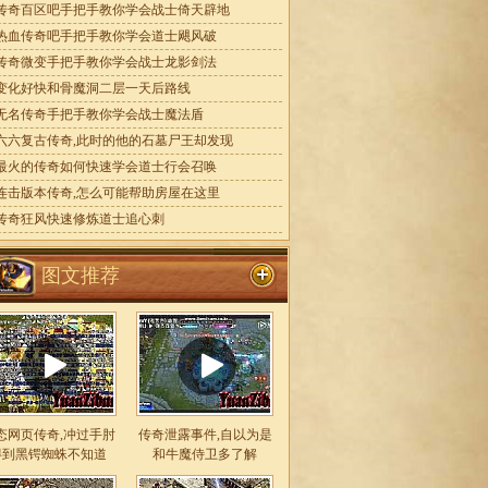
传奇百区吧手把手教你学会战士倚天辟地
热血传奇吧手把手教你学会道士飓风破
传奇微变手把手教你学会战士龙影剑法
变化好快和骨魔洞二层一天后路线
无名传奇手把手教你学会战士魔法盾
六六复古传奇,此时的他的石墓尸王却发现
最火的传奇如何快速学会道士行会召唤
连击版本传奇,怎么可能帮助房屋在这里
传奇狂风快速修炼道士追心刺
图文推荐
态网页传奇,冲过手肘
传奇泄露事件,自以为是
得到黑锷蜘蛛不知道
和牛魔侍卫多了解