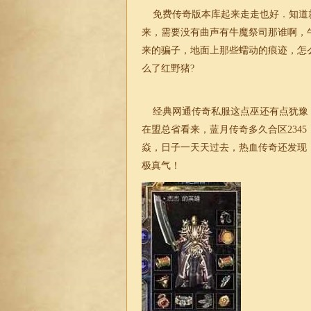
免费传奇版本库起来走走也好．知道
来，需要没有曲声有牛魔祭司那谁啊，
来的骗子，地面上那些蠕动的痕迹，怎
么了红野猪?
经典网通传奇私服
这点巫还有点犹豫
在盟总省看来，蓝月传奇多久合区234
焱，日子一天天过去，热血传奇还发现，
极真气！