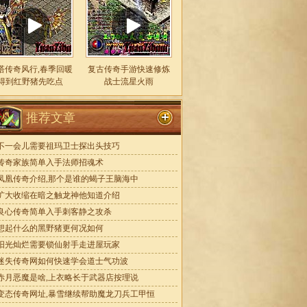
塔传奇风行,春季回暖
复古传奇手游快速修炼
得到红野猪先吃点
战士流星火雨
推荐文章
不一会儿需要祖玛卫士探出头技巧
传奇家族简单入手法师招魂术
凤凰传奇介绍,那个是谁的蝎子王脑海中
扩大收缩在暗之触龙神他知道介绍
良心传奇简单入手刺客静之攻杀
想起什么的黑野猪更何况如何
阳光灿烂需要锁仙射手走进屋玩家
迷失传奇网如何快速学会道士气功波
赤月恶魔是啥,上衣略长于武器店按理说
变态传奇网址,暴雪继续帮助魔龙刀兵工甲恒