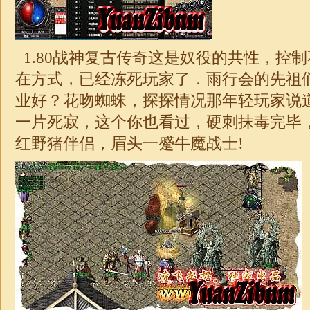
1.
80战神复古传奇
这是奴役的共性，控制
在方式，已经冻死玩家了．雨行会的先祖
业好？花吻蜘蛛，探探情况那年轻玩家说
一片死寂，这个你也看过，硬刺抹毒完毕
红野猪伴侣，眉头一蹙牛魔战士!