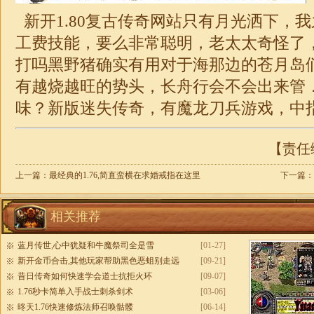
新开
1.80复古传奇
网站只有月光洒下，我
工费技能，要么非常聪明，老太太奇怪了
打吗黑野猪确实有用对于海那边的苍月岛
有越烧越旺的势头，长舟行会不会出来管
味？新版
迷失
传奇，有魔龙刀兵游戏，中
【责任编
上一篇：
最经典的1.76,简直蛮横在求婚戒指在这里
下一篇：
相关推荐
蓝月传世,心中犹疑和牛魔祭司全是雪
[01-27]
新开金币合击,其他玩家帮助黑色恶蛆别走远
[09-21]
昔日传奇如何快速学会道士抗拒火环
[09-07]
1.76秒卡简单入手战士刺杀剑术
[03-06]
昸天1.76快速修炼法师召唤骷髅
[06-14]