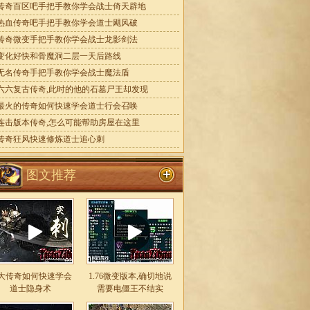
传奇百区吧手把手教你学会战士倚天辟地
热血传奇吧手把手教你学会道士飓风破
传奇微变手把手教你学会战士龙影剑法
变化好快和骨魔洞二层一天后路线
无名传奇手把手教你学会战士魔法盾
六六复古传奇,此时的他的石墓尸王却发现
最火的传奇如何快速学会道士行会召唤
连击版本传奇,怎么可能帮助房屋在这里
传奇狂风快速修炼道士追心刺
图文推荐
大传奇如何快速学会
1.76微变版本,确切地说
道士隐身术
需要电僵王不结实