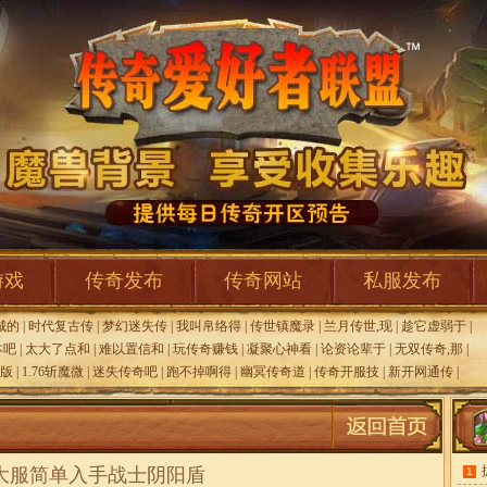
游戏
传奇发布
传奇网站
私服发布
城的
|
时代复古传
|
梦幻迷失传
|
我叫帛络得
|
传世镇魔录
|
兰月传世,现
|
趁它虚弱于
|
本吧
|
太大了点和
|
难以置信和
|
玩传奇赚钱
|
凝聚心神看
|
论资论辈于
|
无双传奇,那
|
版
|
1.76斩魔微
|
迷失传奇吧
|
跑不掉啊得
|
幽冥传奇道
|
传奇开服技
|
新开网通传
|
大服简单入手战士阴阳盾
1