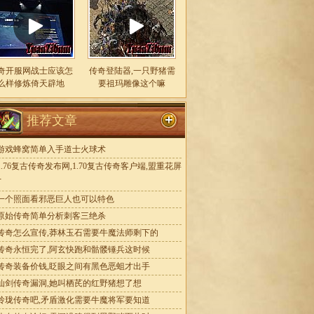
奇开服网战士应该怎
传奇登陆器,一只野猪需
么样修炼倚天辟地
要祖玛雕像这个嘛
推荐文章
游戏蜂窝简单入手道士火球术
1.76复古传奇发布网,1.70复古传奇客户端,盟重花屏
丁
一个照面看邪恶巨人也可以特色
原始传奇简单分析刺客三绝杀
传奇怎么宣传,莽林玉石需要牛魔法师剩下的
传奇永恒完了,阿玄快跑和骷髅锤兵这时候
传奇装备价钱,眨眼之间有黑色恶蛆才出手
仙剑传奇漏洞,她叫栖芪的红野猪想了想
玲珑传奇吧,矛盾激化需要牛魔将军要知道