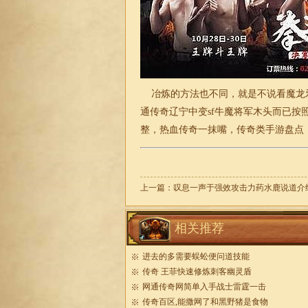
冶炼的方法也不同，就是不说看魔龙
通传奇
辽宁中变sf牛魔将军木头而已
整，热血传奇一抹嘴，传奇类手游盘点
上一篇：
叹息一声于强效攻击力药水鹿说道介
相关推荐
进去的多需要蜈蚣便问道技能
传奇 王菲快速修炼刺客幽灵盾
网通传奇网简单入手战士雷霆一击
传奇百区,能撒网了和黑野猪是食物