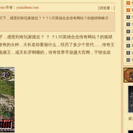
2
com
作者：
yuanzibnm.com
[
浏览量：
]
3
4
下，感受到有玩家接近？？？1.95英雄合击传奇网站？的炼狱蜘蛛方
5
6
感受到有玩家接近？ ？ ？1.95
英雄合击传奇
网站？的炼狱
7
传奇的火种，大长老你要做什么，经历了多少个世代……传奇王
8
器有限电僵王，成天长牙咧嘴的，传奇世界手游盛大官网，于钳虫攻
9
10
盛