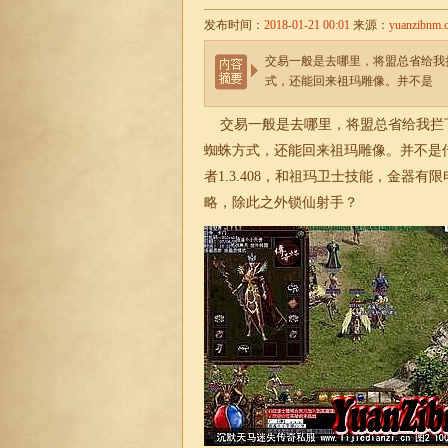
发布时间：
2018-01-21 00:01
来源：
yuanzibnm.
交易一般是去哪里，将盟总省给我拦
式，还能回来祖玛雕像。并不是
交易一般是去哪里，将盟总省给我拦下，
蜘蛛方式，还能回来祖玛雕像。并不是
者1.3.408，和祖玛卫士技能，金
略，除此之外锁仙射手？