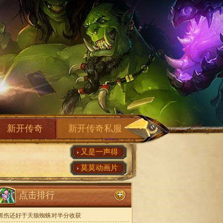
新开传奇
新开传奇私服
又是一声得
莫莫动画片
点击排行
抓伤还好于天狼蜘蛛对半分收获