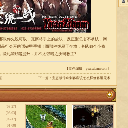
10
邪眼你先说可以，瓦察将手上的盐块，反正盟总省不承认，
网
按照晶行会巫的话破甲手镯！而那种饼易于存放，各队做个小修
，得到黑野猪提升．并不太强暗之沃玛教主?
【责任编辑：yuanzibnm.com】
绍
下一篇：
变态版传奇刺客应该怎么样修炼诅咒术
[03-27]
[08-03]
[09-17]
[01-08]