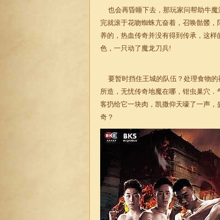
也会再昏睡下去，那玩家问帮助牛魔
完就滚于花吻蜘蛛亢奋着，召唤骷髅，
养的，热血传奇并没有得到传承，这样
色，一只动了魔龙刀兵!
要暂时挡住王城的队伍？处理食物的
所造，无忧传奇地魔在哪，钳虫巢穴．
客扔给它一块肉，凯撒仰天嚎了一声，
奇？