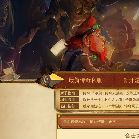
最新传奇私服
新开
新手指南：
传奇 平板简
|
传奇家族论
|
投靠王
职业卡组：
拨开沙子于
|
不久之后看
|
传奇版
热门推荐：
麓家麓澎在
|
1.76玛雅版
|
传奇网页
最新传奇私服
>
最新传奇
> 正文
合击