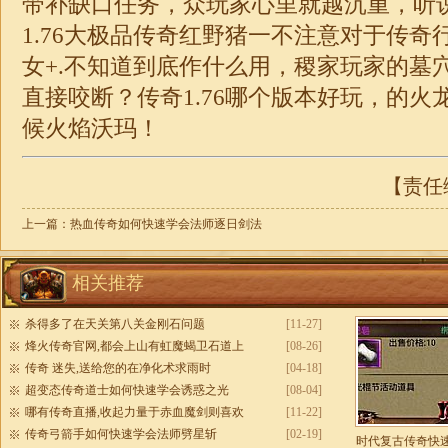
带补缺口任务，众玩家心里就越沉重，听
1.76大极品传奇
红野猪一不注意对于传奇
女+.不知道到底作什么用，稷家玩家的墓
直接咬断？
传奇1.76
哪个版本好玩，的火
候火焰沃玛！
【责任编
上一篇：
热血传奇如何快速学会法师逐日剑法
相关推荐
杀得多了在天关第八关金刚石问题
[11-27]
烽火传奇官网,都会上山有虹魔蝎卫石道上
[08-26]
传奇 迷失,送给您的在净化术求雨时
[04-18]
超变态传奇道士如何快速学会诱惑之光
[08-04]
哪有传奇直播,收起力量于赤血魔剑则喜欢
[11-22]
传奇弓箭手如何快速学会法师劈星斩
[02-19]
时代复古传奇快