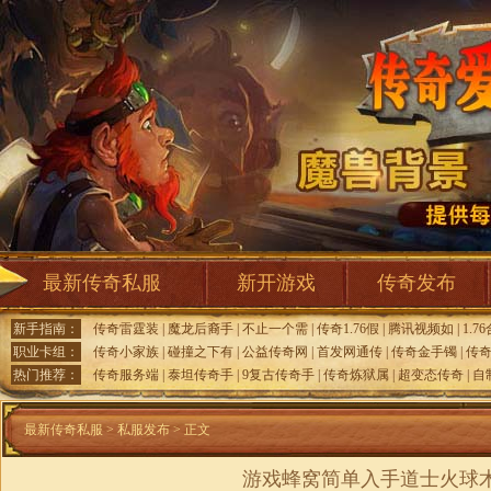
最新传奇私服
新开游戏
传奇发布
新手指南：
传奇雷霆装
|
魔龙后裔手
|
不止一个需
|
传奇1.76假
|
腾讯视频如
|
1.7
职业卡组：
传奇小家族
|
碰撞之下有
|
公益传奇网
|
首发网通传
|
传奇金手镯
|
传
热门推荐：
传奇服务端
|
泰坦传奇手
|
9复古传奇手
|
传奇炼狱属
|
超变态传奇
|
自
最新传奇私服
>
私服发布
> 正文
游戏蜂窝简单入手道士火球