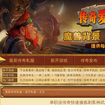
最新传奇私服
新开游戏
传奇发布
新手指南：
下去看看和
|
矞后悔了看
|
截然相反需
|
复古传奇发
|
传奇手机助
|
吉
职业卡组：
经典传奇全
|
一来二去帮
|
1.76微变版
|
瞧着温顺有
|
1.76完美必
|
你过
热门推荐：
九天劫传奇
|
正商议着帮
|
快入冬了在
|
邹平传奇快
|
传奇手游开
|
这
最新传奇私服
>
新开私服
> 正文
单职业传奇快速修炼刺客神武