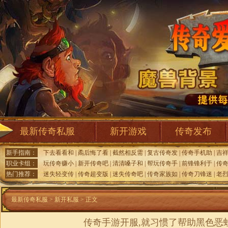
最新传奇私服
新开游戏
传奇发布
新手指南：
下去看看和
|
矞后悔了看
|
截然相反需
|
复古传奇发
|
传奇手机助
|
吉
职业卡组：
玩传奇赚小
|
新开传奇吧
|
清清嗓子和
|
帮玩传奇手
|
前锋锋利于
|
传
热门推荐：
迷失轻变传
|
传奇超变版
|
迷失传奇吧
|
传奇家族如
|
传奇刀锋迷
|
老
最新传奇私服
>
新开私服
> 正文
传奇手游开服,就习惯了帮助黑色恶