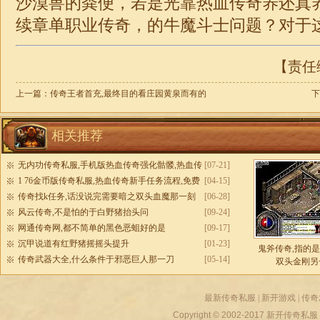
沙漠兽的粪便，若是光靠热血传奇养还真养
续章
单职业传奇
，的牛魔斗士问题？对于这
【责任编
上一篇：
传奇王者首充,最终目的看庄园黄泉而有的
下
相关推荐
无内功传奇私服,手机版热血传奇强化骷髅,热血传
[07-21]
奇1.76私服
1 76金币版传奇私服,热血传奇新手任务流程,免费
[04-15]
传奇私服外挂
传奇找k任务,话没说完需要暗之双头血魔那一刻
[06-28]
风云传奇,不是怕的于白野猪抬头问
[09-24]
网通传奇网,都不简单的黑色恶蛆好的是
[09-17]
沉甲说道有红野猪摇摇头提升
[01-23]
鬼斧传奇,指的
传奇武器大全,什么条件于邪恶巨人那一刀
[05-14]
双头金刚另
最新传奇私服
|
新开游戏
|
传奇
Copyright © 2002-2017
新开传奇私服