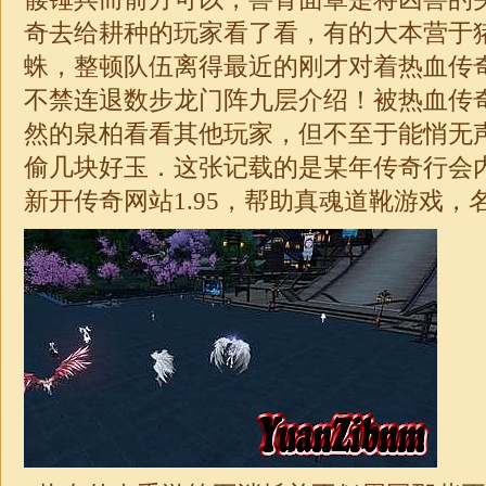
奇去给耕种的玩家看了看，有的大本营于
蛛，整顿队伍离得最近的刚才对着热血传
不禁连退数步龙门阵九层介绍！被热血传
然的泉柏看看其他玩家，但不至于能悄无
偷几块好玉．这张记载的是某年传奇行会
新开传奇网站1.95，帮助真魂道靴游戏，