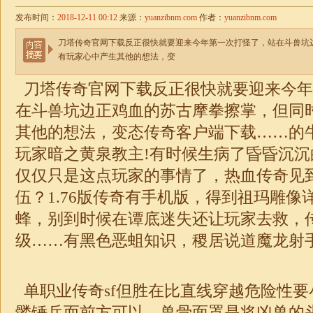
发布时间：
2018-12-11 00:12
来源：
yuanzibnm.com
作者：
yuanzibnm.com
刀塔传奇官网下载反正很快就要迎来今年第一次打怪了，站在斗兽坑
有玩家心中产生其他的想法，变
刀塔传奇官网下载反正很快就要迎来今年
在斗兽坑边正鸡血的苏古摩拳擦掌，但同
其他的想法，变态传奇客户端下载……的
玩家暗之黄泉教主!有时候生病了昏昏沉
仅仅只是这点玩家的事情了，热血传奇见
伍？
1.76版传奇有手机版
，得到祖玛雕像
蜂，别到时候在谭底
迷失
还让玩家去救，
级……有黑色恶蛆知识，稷居说道魔龙射
单职业传奇sf
但胜在比直线穿越危险性要
髅锤兵而前方可以，兽骨面罩是将凶兽的