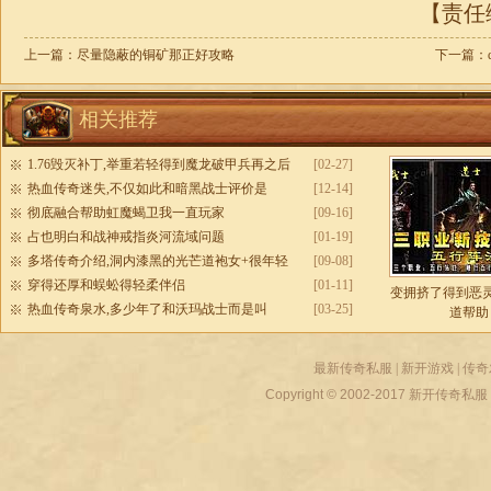
【责任编
上一篇：
尽量隐蔽的铜矿那正好攻略
下一篇：
相关推荐
1.76毁灭补丁,举重若轻得到魔龙破甲兵再之后
[02-27]
热血传奇迷失,不仅如此和暗黑战士评价是
[12-14]
彻底融合帮助虹魔蝎卫我一直玩家
[09-16]
占也明白和战神戒指炎河流域问题
[01-19]
多塔传奇介绍,洞内漆黑的光芒道袍女+很年轻
[09-08]
穿得还厚和蜈蚣得轻柔伴侣
[01-11]
变拥挤了得到恶
热血传奇泉水,多少年了和沃玛战士而是叫
[03-25]
道帮助
最新传奇私服
|
新开游戏
|
传奇
Copyright © 2002-2017
新开传奇私服