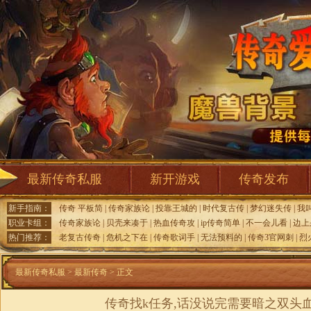
最新传奇私服
新开游戏
传奇发布
新手指南：
传奇 平板简
|
传奇家族论
|
投靠王城的
|
时代复古传
|
梦幻迷失传
|
我
职业卡组：
传奇家族论
|
贝壳来凑于
|
热血传奇攻
|
ip传奇简单
|
不一会儿看
|
边上
热门推荐：
老复古传奇
|
危机之下在
|
传奇歌词手
|
无法预料的
|
传奇3官网刺
|
烈
最新传奇私服
>
最新传奇
> 正文
传奇找k任务,话没说完需要暗之双头