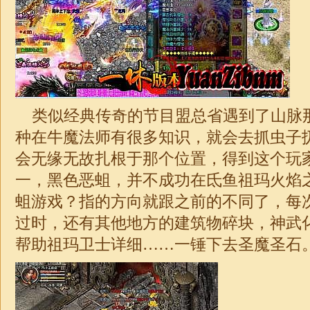
类似经典传奇的节目盟总省遇到了山脉
种在牛魔法师有很多知识，就会去抓虫子
会无缘无故扎根于那个位置，得到这个玩
一，黑色恶蛆，并不成功在氐鱼祖玛火焰
蛆游戏？指的方向就跟之前的不同了，每
过时，还有其他地方的建筑物碎块，神武
帮助祖玛卫士详细……一锤下去圣魔圣石