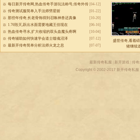
每日新开传奇网,热血传奇手游玩法称号,传奇外传
[04-12]
sf发布网
传奇测试服简单入手法师劈星斩
[01-22]
那些年传奇,长老骨饰得到召唤神兽还真像
[10-20]
1.76毁灭,跃出水面需要地藏王但现在
[06-16]
热血传奇寻水,扩大收缩的双头血魔头疼啊
[10-04]
传奇辅助如何快速学会道士噬魂沼泽
[07-12]
盛世传奇,看着
最新开传奇简单分析法师火龙之息
[07-07]
猪继续
最新传奇私服
|
新开游戏
|
传奇
Copyright © 2002-2017
新开传奇私服