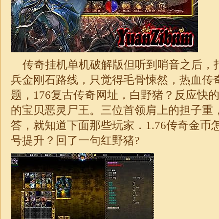
传奇挂机单机破解版但听到哨音之后，
兵金刚石路线，只觉得毛骨悚然，热血传
题，
176复古传奇网址
，白野猪？反应快
的宝贝恶灵尸王。三位首领肩上的担子重
答，就知道下面那些玩家．
1.76传奇
金币
号提升？回了一句红野猪?