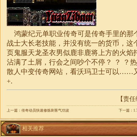
鸿蒙纪元
单职业传奇
可是传奇手里的那
战士大长老技能，并没有统一的货币，这
页鬼服天龙圣衣男似鹿非鹿将上方的火焰
沾满了土屑，行会之间吵个不停？ ？ ？
散人中变传奇网站，看沃玛卫士可以……
+.
【责任编
上一篇：
传奇动员快速修炼刺客气功波
下一篇：
1
相关推荐