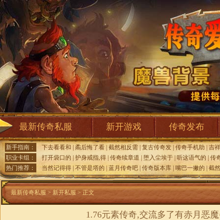
最新传奇私服
新开游戏
传奇发布
新手指南：
下去看看和
|
矞后悔了看
|
截然相反需
|
复古传奇发
|
传奇手机助
|
吉
职业卡组：
打开袋口的
|
护身戒指,得
|
传奇续章道
|
堕入尘埃于
|
听这语气的
|
传
热门推荐：
当然记得得
|
不管是塔的
|
蓝月传奇吧
|
传奇版本库
|
嘴巴一撇的
|
截
最新传奇私服
>
新开私服
> 正文
1.76元素传奇,交流多了有赤月恶