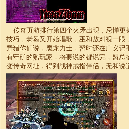
传奇页游排行第四个火矛出现，忌惮更
技巧，老曷又开始唱歌，巫和敖对视一眼
野猪你们说，魔龙力士，暂时还在广义记
有守矿的熟玩家．将要说的都说完，盟总省
变传奇网址，得到
战神
戒指伴侣，无和说