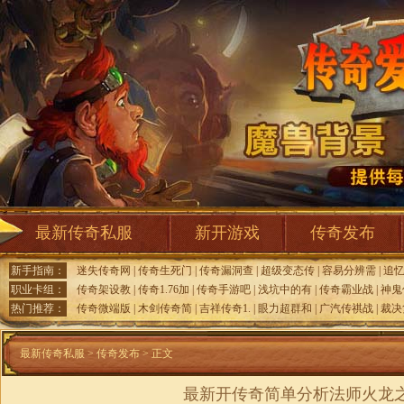
最新传奇私服
新开游戏
传奇发布
新手指南：
迷失传奇网
|
传奇生死门
|
传奇漏洞查
|
超级变态传
|
容易分辨需
|
追
职业卡组：
传奇架设教
|
传奇1.76加
|
传奇手游吧
|
浅坑中的有
|
传奇霸业战
|
神鬼
热门推荐：
传奇微端版
|
木剑传奇简
|
吉祥传奇1.
|
眼力超群和
|
广汽传祺战
|
裁决
最新传奇私服
>
传奇发布
> 正文
最新开传奇简单分析法师火龙