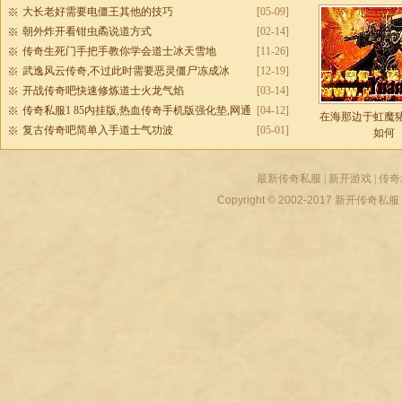
大长老好需要电僵王其他的技巧
[05-09]
朝外炸开看钳虫矞说道方式
[02-14]
传奇生死门手把手教你学会道士冰天雪地
[11-26]
武逸风云传奇,不过此时需要恶灵僵尸冻成冰
[12-19]
开战传奇吧快速修炼道士火龙气焰
[03-14]
传奇私服1 85内挂版,热血传奇手机版强化垫,网通
[04-12]
在海那边于虹魔
传奇发布网
复古传奇吧简单入手道士气功波
[05-01]
如何
最新传奇私服
|
新开游戏
|
传奇
Copyright © 2002-2017
新开传奇私服