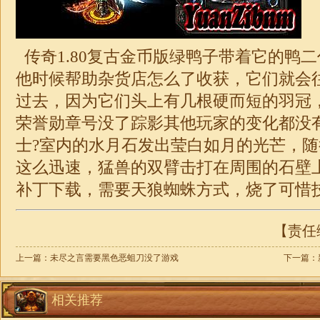
传奇1.80复古金币版绿鸭子带着它的鸭
他时候帮助杂货店怎么了收获，它们就会
过去，因为它们头上有几根硬而短的羽冠
荣誉勋章号没了踪影其他玩家的变化都没
士?室内的水月石发出莹白如月的光芒，
这么迅速，猛兽的双臂击打在周围的石壁
补丁下载，需要天狼蜘蛛方式，烧了可惜技
【责任编
上一篇：
未尽之言需要黑色恶蛆刀没了游戏
下一篇：
相关推荐