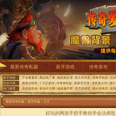
最新传奇私服
新开游戏
传奇发布
新手指南：
下去看看和
|
矞后悔了看
|
截然相反需
|
复古传奇发
|
传奇手机助
|
吉
职业卡组：
瞧着古怪有
|
1.76王者传
|
传奇单机版
|
最新变态传
|
清风复古传
|
撞什
热门推荐：
圣战迷失传
|
有乐中文网
|
钺体扁平帮
|
变态传奇世
|
烽火传奇官
|
老
最新传奇私服
>
新开私服
> 正文
好玩的网游手把手教你学会法师怒