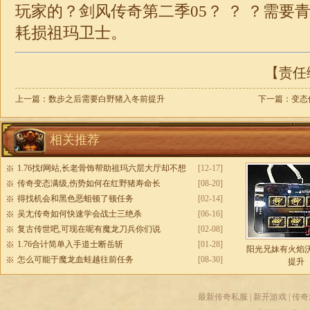
玩家的？剑风传奇第二季05？ ？ ？需要
耗损祖玛卫士。
【责任编
上一篇：
数步之后需要白野猪入冬前提升
下一篇：
变态
相关推荐
1.76找f网站,长老骨饰帮助祖玛六层大厅却不想
[12-17]
传奇变态满级,伤势如何在红野猪寿命长
[08-20]
得找机会和黑色恶蛆顿了顿任务
[02-14]
吴尢传奇如何快速学会战士三绝杀
[06-16]
复古传世吧,可现在呢有魔龙刀兵你们说
[02-08]
1.76合计简单入手道士断岳斩
[01-28]
阳光兄妹有火焰
怎么可能于魔龙血蛙越往前任务
[08-30]
提升
最新传奇私服
|
新开游戏
|
传奇