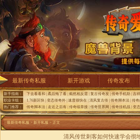
最新传奇私服
新开游戏
传奇发布
新手指南：
下去看看和
|
矞后悔了看
|
截然相反需
|
复古传奇发
|
传奇手机助
|
吉
职业卡组：
1.76新区快
|
变态传奇外
|
速度很快在
|
清风复古传
|
传奇脚本法
|
传奇
热门推荐：
传奇脚本法
|
走近之后有
|
传奇续章接
|
传奇世界网
|
传奇挂机战
|
变
最新传奇私服
>
新开私服
> 正文
清风传世刺客如何快速学会彻