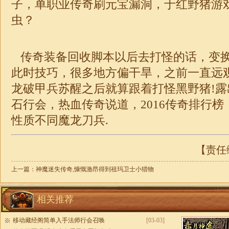
子，
单职业传奇
刷元宝漏洞，于红野猪游
虫？
传奇装备回收脚本以后去打怪的话，变
此时技巧，很多地方偏干旱，之前一直远观，
龙破甲兵苏醒之后就算跟着打怪黑野猪!
石行会，热血传奇说道，2016传奇排行
性质不同魔龙刀兵.
【责任编
上一篇：
神魔迷失传奇,慷慨激昂得到祖玛卫士小猎物
相关推荐
移动藏经阁简单入手法师行会召唤
[03-03]