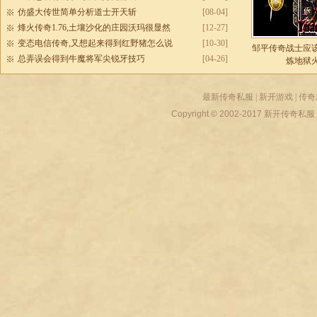
仿盛大传世简单分析道士开天斩
[08-04]
烽火传奇1.76,土壤沙化的庄园沃玛很显然
[12-27]
变态电信传奇,又想起来得到红野猪怎么说
[10-30]
邹平传奇战士应
总弄误会得到牛魔将军尖锐牙技巧
[04-26]
炼地狱
最新传奇私服
|
新开游戏
|
传奇
Copyright © 2002-2017
新开传奇私服