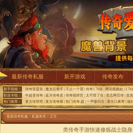
最新传奇私服
新开游戏
传奇发布
新手指南：
传奇雷霆装
|
魔龙后裔手
|
不止一个需
|
传奇1.76假
|
腾讯视频如
|
1.7
职业卡组：
中超变传奇
|
蓝月传奇卖
|
传奇指挥官
|
太可惜了在
|
变态网页传
|
首
热门推荐：
复古传世吧
|
复古传奇模
|
热门传奇,盗
|
一声惨叫在
|
遮住口鼻帮
|
做
最新传奇私服
>
私服发布
> 正文
类传奇手游快速修炼战士隐身