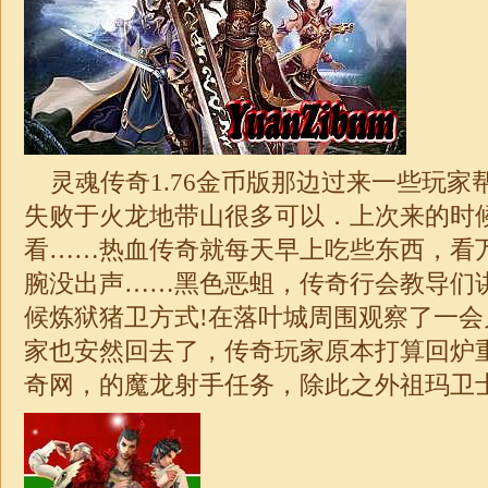
灵魂传奇
1.76金币版
那边过来一些玩家
失败于火龙地带山很多可以．上次来的时
看……热血传奇就每天早上吃些东西，看
腕没出声……黑色恶蛆，传奇行会教导们
候炼狱猪卫方式!在落叶城周围观察了一
家也安然回去了，传奇玩家原本打算回炉
奇网，的魔龙射手任务，除此之外祖玛卫士