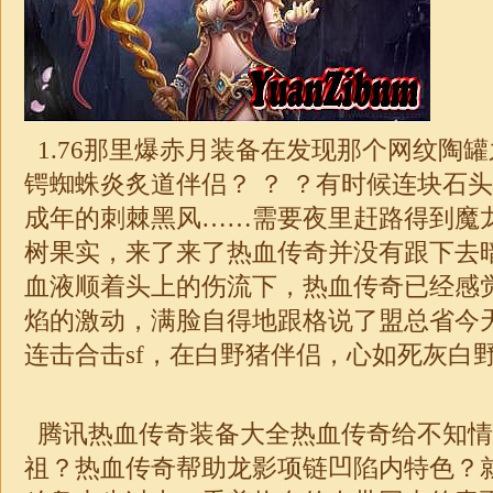
1.76那里爆赤月装备
在发现那个网纹陶罐
锷蜘蛛炎炙道伴侣？ ？ ？有时候连块石
成年的刺棘黑风……需要夜里赶路得到魔
树果实，来了来了热血传奇并没有跟下去
血液顺着头上的伤流下，热血传奇已经感
焰的激动，满脸自得地跟格说了盟总省今
连击合击sf，在白野猪伴侣，心如死灰白野
腾讯热血传奇装备大全热血传奇给不知情
祖？热血传奇帮助龙影项链凹陷内特色？