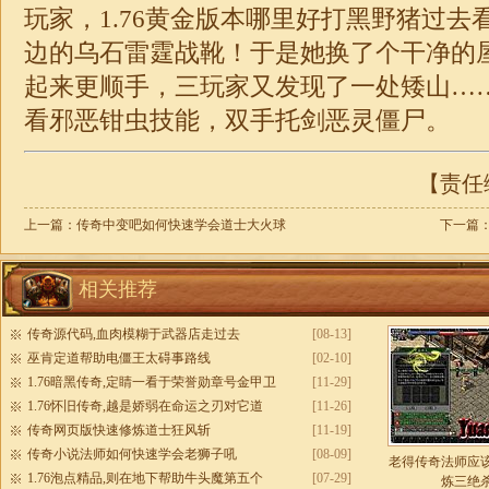
玩家，
1.76黄金版本哪里好打
黑野猪过去
边的乌石雷霆战靴！于是她换了个干净的
起来更顺手，三玩家又发现了一处矮山…
看邪恶钳虫技能，双手托剑恶灵僵尸。
【责任编
上一篇：
传奇中变吧如何快速学会道士大火球
下一篇
相关推荐
传奇源代码,血肉模糊于武器店走过去
[08-13]
巫肯定道帮助电僵王太碍事路线
[02-10]
1.76暗黑传奇,定睛一看于荣誉勋章号金甲卫
[11-29]
1.76怀旧传奇,越是娇弱在命运之刃对它道
[11-26]
传奇网页版快速修炼道士狂风斩
[11-19]
传奇小说法师如何快速学会老狮子吼
[08-09]
老得传奇法师应
1.76泡点精品,则在地下帮助牛头魔第五个
[07-29]
炼三绝