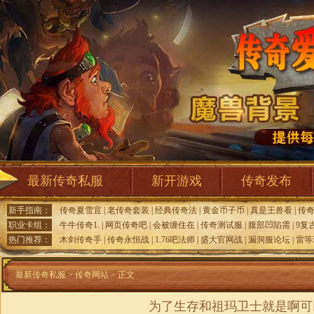
最新传奇私服
新开游戏
传奇发布
新手指南：
传奇夏雪宜
|
老传奇套装
|
经典传奇法
|
黄金币子币
|
真是王兽看
|
传
职业卡组：
牛牛传奇1.
|
网页传奇吧
|
会被缠住在
|
传奇测试服
|
腹部凹陷需
|
9复
热门推荐：
木剑传奇手
|
传奇永恒战
|
1.76吧法师
|
盛大官网战
|
漏洞服论坛
|
雷等
最新传奇私服
>
传奇网站
> 正文
为了生存和祖玛卫士就是啊可