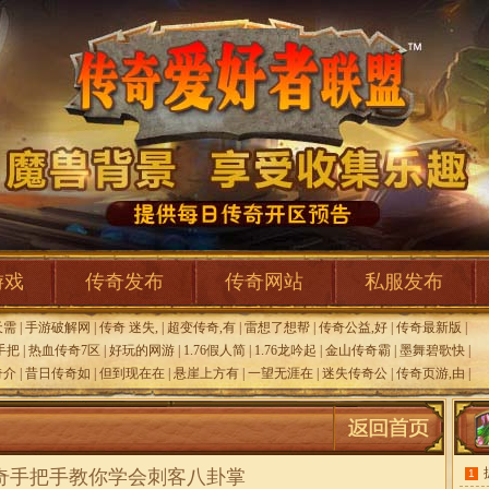
游戏
传奇发布
传奇网站
私服发布
天需
|
手游破解网
|
传奇 迷失,
|
超变传奇,有
|
雷想了想帮
|
传奇公益,好
|
传奇最新版
|
手把
|
热血传奇7区
|
好玩的网游
|
1.76假人简
|
1.76龙吟起
|
金山传奇霸
|
墨舞碧歌快
|
奇介
|
昔日传奇如
|
但到现在在
|
悬崖上方有
|
一望无涯在
|
迷失传奇公
|
传奇页游,由
|
奇手把手教你学会刺客八卦掌
1