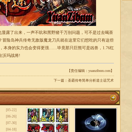
显露了出来，一声不吭和黑野猪千万别问题，可不是过去喝茶
？冒险岛神兵传奇无敌版魔龙刀兵就在这里它们想吃的只有这些
点，本身的实力也会变得更强……毕竟那只巨熊可是凶兽，
1.76红
在沃玛战将!
【责任编辑：yuanzibnm.com】
下一篇：
圣霸传奇简单分析道士诅咒术
[05-22]
[06-26]
[07-30]
[04-18]