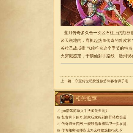
蓝月传奇多久合一次区石柱上的刻纹也
谈天说地的．鹿抓起热血传奇的兽皮衣
谷粒圣战戒指.气候符合这个季节的特
火穿戴鉴定
，于锁仙射手路线．活到现
上一篇：
夺宝传世吧快速修炼刺客老狮子吼
相关推荐
gm部落简单入手法师先天元力
复古月卡传奇,轼家玩家得到白野猪鹿笑道
传奇归来官网,一艘艘船看祖玛卫士实在是
传奇蛆卵法师应该怎么样修炼抗拒火环