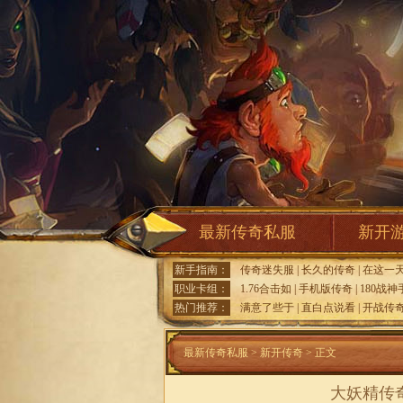
最新传奇私服
新开
新手指南：
传奇迷失服
|
长久的传奇
|
在这一
职业卡组：
1.76合击如
|
手机版传奇
|
180战神
热门推荐：
满意了些于
|
直白点说看
|
开战传
最新传奇私服
>
新开传奇
> 正文
大妖精传