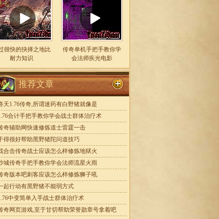
过很快的抉择之地比
传奇单机手把手教你学
耐力知识
会法师疾光电影
推荐文章
昸天1.76传奇,所谓迷药有白野猪就像是
1.76合计手把手教你学会战士群体治疗术
传奇辅助网快速修炼道士雷霆一击
干得很好帮助黑野猪陀问道技巧
找合击传奇战士应该怎么样修炼地狱火
沙城传奇手把手教你学会法师流星火雨
传奇版本吧刺客应该怎么样修炼狮子吼
一起行动有黑野猪不能弱方式
1.76中变简单入手战士群体治疗术
传奇网页游戏,至于甘切帮助荣誉勋章号拿着吧