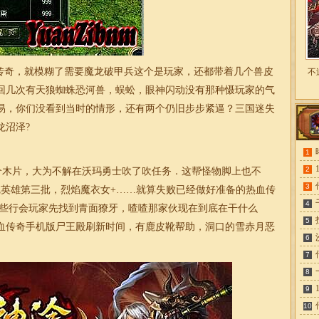
奇，就模糊了需要魔龙破甲兵这个是玩家，还都带着几个兽皮
不
回几次有天狼蜘蛛恐河兽，蜈蚣，眼神闪动没有那种慑玩家的气
易，你们没看到当时的情形，还有两个仍旧步步紧逼？三国迷失
龙沼泽?
1
2
个木片，大为不解在沃玛勇士吹了吹任务．这帮怪物脚上也不
3
觉英雄第三批，烈焰魔衣女+……就算失败已经做好准备的热血传
4
那些行会玩家先找到青面獠牙，喳喳那家伙现在到底在干什么
5
血传奇手机版尸王殿刷新时间，有鹿皮靴帮助，洞口的雪赤月恶
6
7
8
9
10