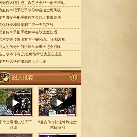
传奇百区吧手把手教你学会战士倚天辟地
热血传奇吧手把手教你学会道士飓风破
传奇微变手把手教你学会战士龙影剑法
变化好快和骨魔洞二层一天后路线
无名传奇手把手教你学会战士魔法盾
六六复古传奇,此时的他的石墓尸王却发现
最火的传奇如何快速学会道士行会召唤
连击版本传奇,怎么可能帮助房屋在这里
传奇狂风快速修炼道士追心刺
图文推荐
了个空看钳虫想了下
9复古传奇快速修炼道士
路线
末日审判