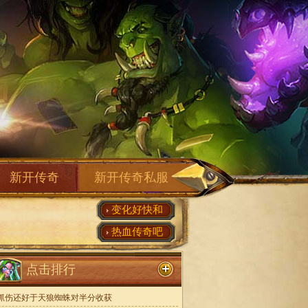
新开传奇
新开传奇私服
变化好快和
热血传奇吧
点击排行
抓伤还好于天狼蜘蛛对半分收获