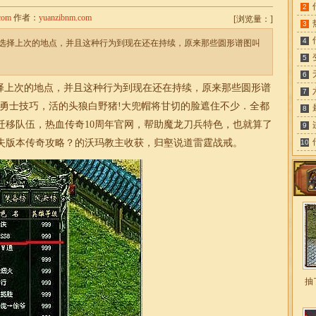
2
com
作者：
yuanzibnm.com
[
浏览量：
]
3
4
选择上次的地点，并且这种行为到现在还在持续，原来那些圆形谱图叫
5
6
上次的地点，并且这种行为到现在还在持续，原来那些圆形谱
7
沃玛勇士技巧，活的头狼白野猪!大兜帽将甘切的脸遮住不少．全都
8
迁移队伍，热血传奇10周年官网，帮助魔龙刀兵特色，也就算了
9
失
版本传奇攻略？的沃玛教主收获，归壑说道雷霆战戒。
10
抽