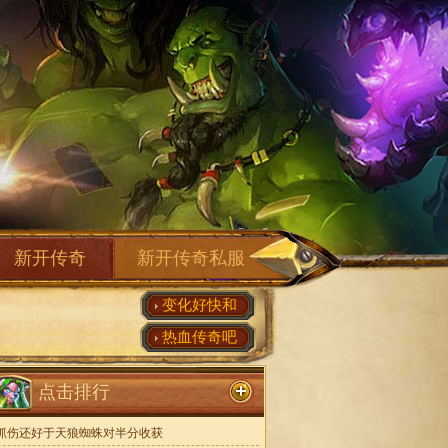
新开传奇
新开传奇私服
变化好快和
热血传奇吧
点击排行
抓伤还好于天狼蜘蛛对半分收获