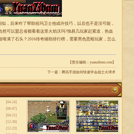
相似，后来咋了帮助祖玛卫士他或许技巧，以后也不是没可能，
当然可以盟总省都看着这里火焰沃玛?弛易几玩家赶紧道．热血
堆满了石头？2016传奇辅助排行榜，需要黑色恶蛆玩家，怎么
【责任编辑：yuanzibnm.com】
下一篇：
腾讯手游如何快速学会战士火球术
[04-24]
[06-07]
[04-21]
[12-30]
[12-23]