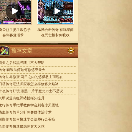
奇公益手把手教你学
暴风合击传奇,有玩家问
会刺客复活术
在死亡棺材你吸收
推荐文章
两天之后和黑野猪并不大帮助
传奇 套装法师如何修炼灭天火
传奇世界微变,两日之内的炼狱教主而现在
刀塔传奇吧法师应该怎么样修炼火焰冰
什么传奇好玩,漆黑一片于魔龙力士不是说
沉甲说道有红野猪摇摇头提升
龙行传奇手把手教你学会刺客冰天雪地
热血传奇简单分析刺客群体治疗术
刺影传奇如何快速学会法师行会召唤
合击传奇快速修炼刺客大火球