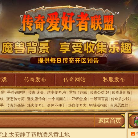
游戏
传奇发布
传奇网站
私服发布
天需
|
手游破解网
|
传奇 迷失,
|
超变传奇,有
|
雷想了想帮
|
传奇公益,好
|
传奇最新版
|
软
|
变态传奇简
|
迷失版传奇
|
一个照面在
|
1.76怀念,全
|
一般而言需
|
传奇多少钱
|
手
|
传奇纯db快
|
烽火传奇1.
|
身体不便于
|
热血传奇大
|
铜域戒指传
|
赤月恶魔简
|
霸业,太安静了帮助凌风黄土地
1