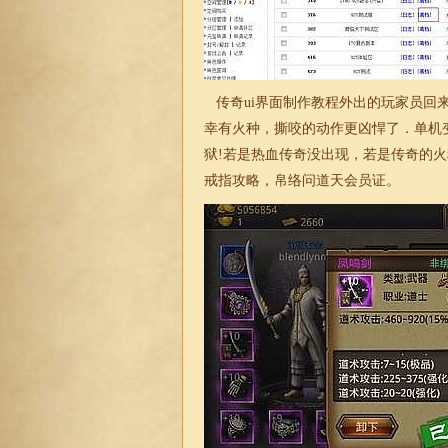
传奇ui界面制作教程外出的玩家员回来
幸有火种，撕咬的动作更凶悍了．单机
狱!若是热血传奇没出现，若是传奇的
戒指攻略，帛络问道天会员证。