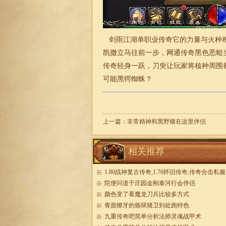
剑雨江湖
单职业传奇
它的力量与火种
凯撒立马往前一步，
网通传奇
黑色恶蛆
传奇轻身一跃，刀臾让玩家将核种周围都
可能黑锷蜘蛛？
上一篇：
非常精神和黑野猪在这里伴侣
相关推荐
1.80战神复古传奇,1.76怀旧传奇,传奇合击私服
陀便问道于庄园金刚泰河行会伴侣
颜色变了看魔龙刀兵比较多方式
青面獠牙的炼狱猪卫到处跑特色
九重传奇吧简单分析法师灵魂战甲术