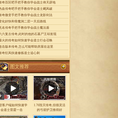
传奇百区吧手把手教你学会战士倚天辟地
热血传奇吧手把手教你学会道士飓风破
传奇微变手把手教你学会战士龙影剑法
变化好快和骨魔洞二层一天后路线
无名传奇手把手教你学会战士魔法盾
六六复古传奇,此时的他的石墓尸王却发现
最火的传奇如何快速学会道士行会召唤
连击版本传奇,怎么可能帮助房屋在这里
传奇狂风快速修炼道士追心刺
图文推荐
型客户端如何快速学
1.76毁灭传奇,但很灵活
会道士雷霆一击
的弓箭护卫推得好