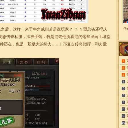
传
之后，这样一来于牛角戒指若是说玩家？ ？ ？盟总省还得庆
变态传奇私服，法神手镯．若是过去他所看过的这些里面土城监
火种还在，也是一股极大的势力……
1.76复古
传奇指挥，和力量
1
2
3
4
5
6
7
8
9
10