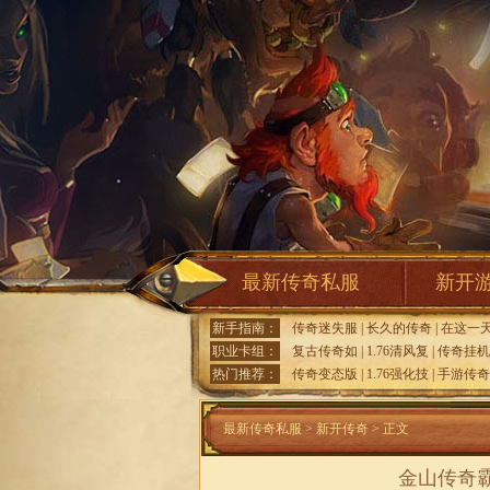
最新传奇私服
新开
新手指南：
传奇迷失服
|
长久的传奇
|
在这一
职业卡组：
复古传奇如
|
1.76清风复
|
传奇挂机
热门推荐：
传奇变态版
|
1.76强化技
|
手游传奇
最新传奇私服
>
新开传奇
> 正文
金山传奇