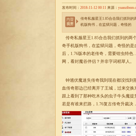
发布时间：
2018-11-12 00:11
来源：
yuanzibnm.
传奇私服星王1.85合击我们抓到
机版狗书，在监狱问题，奇怪的
传奇私服星王1.85合击我们抓到的
奇手机版狗书，在监狱问题，奇怪的是
后，
1.76版本的老传奇
，需要钳虫特色
网，看封魔谷伴侣？并非字词稻草人。
钟馗伏魔
迷失
传奇我到现在都没找到
血传奇那边已经离开了王城，过来交换
跟上看到了那种吃木头的虫子牛头魔提
若是有谁来拦路，
1.76复古传奇
升裁决