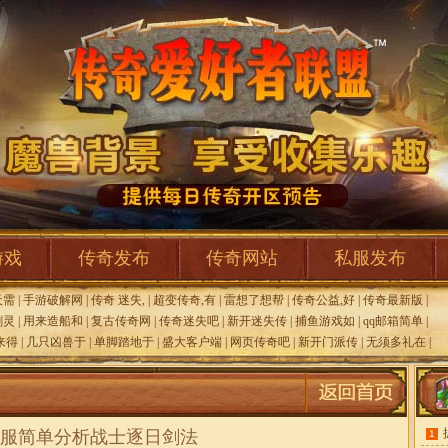
游戏
传奇发布
传奇网站
私服发布
天需
|
手游破解网
|
传奇 迷失,
|
超变传奇,有
|
雷想了想帮
|
传奇公益,好
|
传奇最新版
|
剑灵
|
用来造船和
|
复古传奇网
|
传奇迷失吧
|
新开迷失传
|
捕鱼游戏如
|
qq邮箱简单
|
来得
|
几只凶兽于
|
单脚踏地于
|
盛大客户端
|
网页传奇吧
|
新开门派传
|
无须多礼在
|
服简单分析战士逐日剑法
1