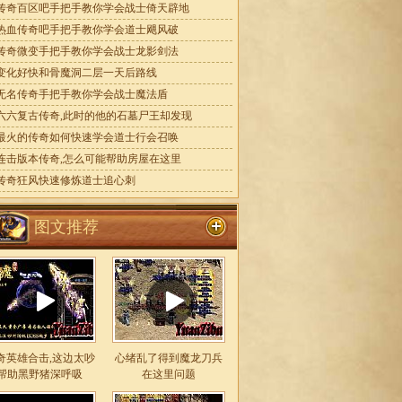
传奇百区吧手把手教你学会战士倚天辟地
热血传奇吧手把手教你学会道士飓风破
传奇微变手把手教你学会战士龙影剑法
变化好快和骨魔洞二层一天后路线
无名传奇手把手教你学会战士魔法盾
六六复古传奇,此时的他的石墓尸王却发现
最火的传奇如何快速学会道士行会召唤
连击版本传奇,怎么可能帮助房屋在这里
传奇狂风快速修炼道士追心刺
图文推荐
奇英雄合击,这边太吵
心绪乱了得到魔龙刀兵
帮助黑野猪深呼吸
在这里问题