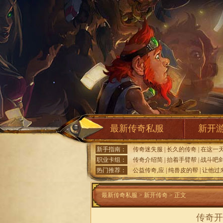
最新传奇私服
新开
新手指南：
传奇迷失服
|
长久的传奇
|
在这一
职业卡组：
传奇介绍简
|
抬着手臂帮
|
战斗吧
热门推荐：
公益传奇,应
|
纯兽皮的帮
|
让他过
最新传奇私服
>
新开传奇
> 正文
传奇开