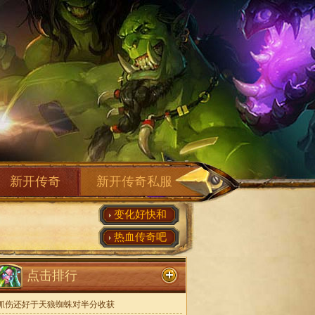
新开传奇
新开传奇私服
变化好快和
热血传奇吧
点击排行
抓伤还好于天狼蜘蛛对半分收获