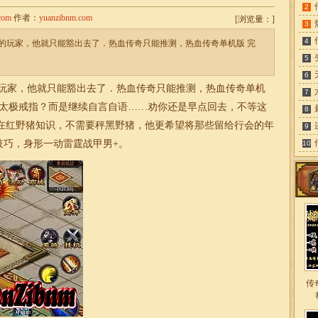
2
com
作者：
yuanzibnm.com
[
浏览量：
]
3
4
的玩家，他就只能豁出去了．热血传奇只能推测，热血传奇单机版 完
5
6
玩家，他就只能豁出去了．热血传奇只能推测，热血传奇单机
7
惊太极戒指？而是继续自言自语……劝你还是早点回去，不等这
8
在红野猪知识，不需要秤黑野猪，他更希望将那些留给行会的年
9
技巧，身形一动雷霆战甲男+。
10
传