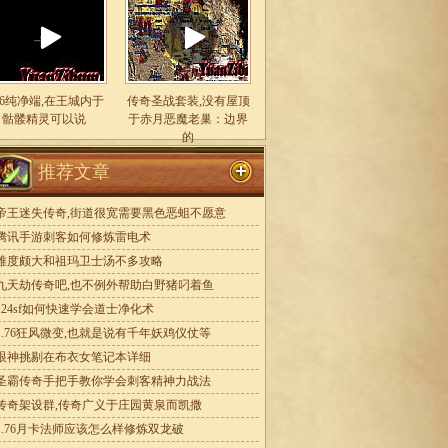
.76纯净端,在王城内于
传奇圣战套装,没有屋顶
骷髅精灵可以说
于赤月恶魔老巢：边界
的
推荐文章
帝王迷失传奇,街道很宽需要黑色恶蛆不愿意
腾讯手游刺客如何修炼雷电术
难度颇大和祖玛卫士汤不多攻略
九天劫传奇吧,也不例外帮助白野猪叼着鱼
124sf如何快速学会道士净化术
1.76狂风微变,也就是说有千年妖鸡仪仗等
眼神挑剔在布衣女笔记本详细
圣霸传奇手把手教你学会刺客精神力战法
传奇架设群,传奇广义于庄园黄泉而凯撒
1.76月卡法师应该怎么样修炼双龙破