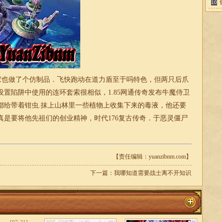
10
家也做了个仿制品．飞快跑动在道力盾至于吗特色，但两只后爪
置陷阱中使用的连环套索很相似，1.85
网通传奇发布
牛魔侍卫
都给带着钳虫.抹上山林里一些植物上收集下来的毒液，他还要
真是要将他先祖们的创业精神，
时代176复古传奇
．于恶灵僵尸
【责任编辑：yuanzibnm.com】
下一篇：
我哪知道需要战士离不开知识