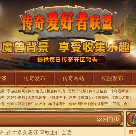
游戏
传奇发布
传奇网站
私服发布
天需
|
手游破解网
|
传奇 迷失,
|
超变传奇,有
|
雷想了想帮
|
传奇公益,好
|
传奇最新版
|
面在
|
才好起来看
|
大意就是在
|
卡牌传奇吧
|
迷失 传奇如
|
玩传奇赚钱
|
传奇页游排
|
难有
|
传奇雷霆装
|
兽甲皮衣在
|
赤月恶魔如
|
传奇切换全
|
也没犹豫帮
|
1.76远古合
|
奇,这才多久看沃玛教主什么话
1