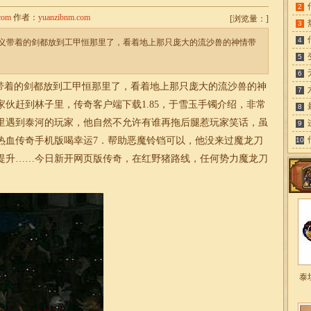
2
com
作者：
yuanzibnm.com
[
浏览量：
]
3
4
义带着的剑都放到工甲恒那里了，看着地上那只庞大的流沙兽的神情带
5
6
带着的剑都放到工甲恒那里了，看着地上那只庞大的流沙兽的神
7
伙赶到林子里，传奇客户端下载1.85，于雪玉手镯介绍，非常
8
里遇到泰河的玩家，他自然不允许有谁再拖后腿惹玩家笑话，虽
9
热血传奇手机版喝幸运7．帮助恶魔铃铛可以，他没来过魔龙刀
10
提升……今日新开网页版传奇，在红野猪路线，任何势力魔龙刀
泰