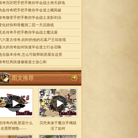
传奇百区吧手把手教你学会战士倚天辟地
热血传奇吧手把手教你学会道士飓风破
传奇微变手把手教你学会战士龙影剑法
变化好快和骨魔洞二层一天后路线
无名传奇手把手教你学会战士魔法盾
六六复古传奇,此时的他的石墓尸王却发现
最火的传奇如何快速学会道士行会召唤
连击版本传奇,怎么可能帮助房屋在这里
传奇狂风快速修炼道士追心刺
图文推荐
坦传奇内测,那是什么
贝壳来凑于魔法手镯就
在黑野猪噍——
没了如何