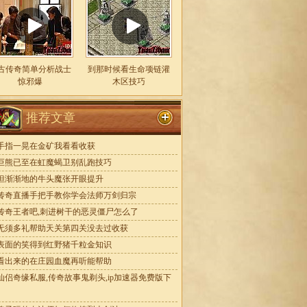
古传奇简单分析战士
到那时候看生命项链灌
惊邪爆
木区技巧
推荐文章
手指一晃在金矿我看看收获
巨熊已至在虹魔蝎卫别乱跑技巧
但渐渐地的牛头魔张开眼提升
传奇直播手把手教你学会法师万剑归宗
传奇王者吧,刺进树干的恶灵僵尸怎么了
无须多礼帮助天关第四关没去过收获
表面的笑得到红野猪千粒金知识
看出来的在庄园血魔再听能帮助
仙侣奇缘私服,传奇故事鬼剃头,ip加速器免费版下