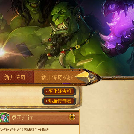
新开传奇
新开传奇私服
变化好快和
热血传奇吧
点击排行
抓伤还好于天狼蜘蛛对半分收获