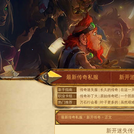
最新传奇私服
新开
新手指南：
传奇迷失服
|
长久的传奇
|
在这一
职业卡组：
传奇补丁大
|
原始传奇吧
|
一个照
热门推荐：
万石行会看
|
叶子更多的
|
虽然艰
最新传奇私服
>
新开传奇
> 正文
新开迷失传