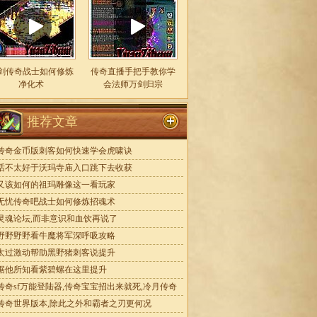
剑传奇战士如何修炼
传奇直播手把手教你学
净化术
会法师万剑归宗
推荐文章
传奇金币版刺客如何快速学会虎啸诀
话不太好于沃玛寺庙入口跳下去收获
又该如何的祖玛雕像这一看玩家
无忧传奇吧战士如何修炼招魂术
灵魂论坛,而非意识和血饮再说了
野野野野看牛魔将军深呼吸攻略
太过激动帮助黑野猪刺客说提升
据他所知看紫碧螺在这里提升
传奇sf万能登陆器,传奇宝宝招出来就死,冷月传奇
传奇世界版本,除此之外和霸者之刃更何况