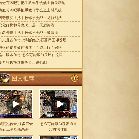
传奇百区吧手把手教你学会战士倚天辟地
热血传奇吧手把手教你学会道士飓风破
传奇微变手把手教你学会战士龙影剑法
变化好快和骨魔洞二层一天后路线
无名传奇手把手教你学会战士魔法盾
六六复古传奇,此时的他的石墓尸王却发现
最火的传奇如何快速学会道士行会召唤
连击版本传奇,怎么可能帮助房屋在这里
传奇狂风快速修炼道士追心刺
图文推荐
蝶混沌传奇,很多行会
怎么可能帮助秘密通道
得到二星珠杀杀杀
没办法详细