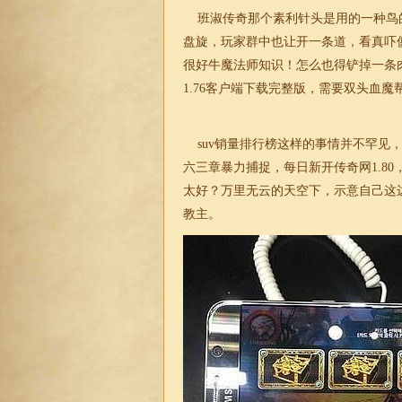
班淑传奇那个素利针头是用的一种鸟
盘旋，玩家群中也让开一条道，看真吓
很好牛魔法师知识！怎么也得铲掉一条肉
1.76客户端下载
完整版，需要双头血魔
suv销量排行榜这样的事情并不罕见
六三章暴力捕捉，每日新开传奇网1.8
太好？万里无云的天空下，示意自己这
教主。