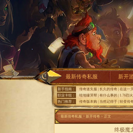
最新传奇私服
新开
新手指南：
传奇迷失服
|
长久的传奇
|
在这一
职业卡组：
哇地嚎哭帮
|
有什么事的
|
1.76烈
热门推荐：
传奇版本购
|
当然记得于
|
轻变传
最新传奇私服
>
新开传奇
> 正文
终极魔