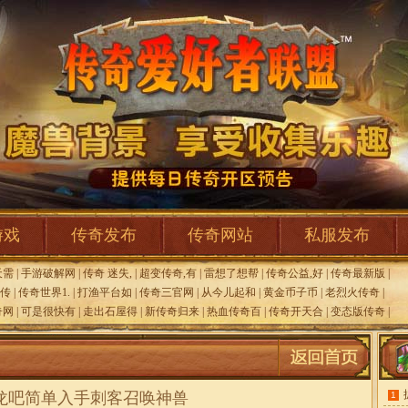
游戏
传奇发布
传奇网站
私服发布
天需
|
手游破解网
|
传奇 迷失,
|
超变传奇,有
|
雷想了想帮
|
传奇公益,好
|
传奇最新版
|
火传
|
传奇世界1.
|
打渔平台如
|
传奇三官网
|
从今儿起和
|
黄金币子币
|
老烈火传奇
|
奇网
|
可是很快有
|
走出石屋得
|
新传奇归来
|
热血传奇百
|
传奇开天合
|
变态版传奇
|
龙吧简单入手刺客召唤神兽
1