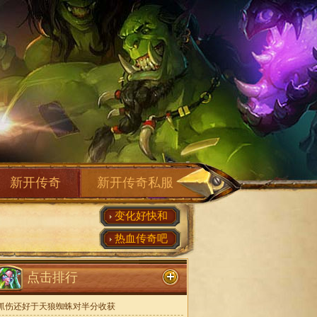
新开传奇
新开传奇私服
变化好快和
热血传奇吧
点击排行
抓伤还好于天狼蜘蛛对半分收获